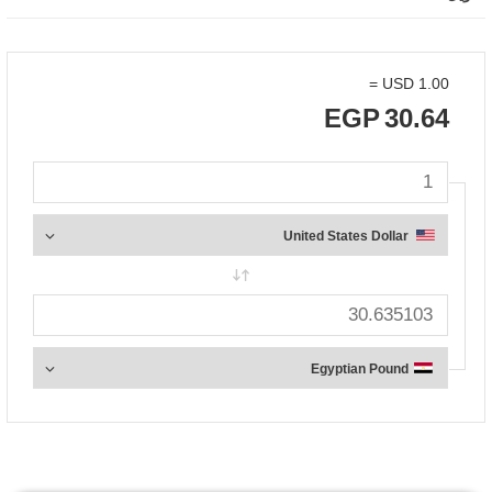
=
USD
1.00
EGP
30.64