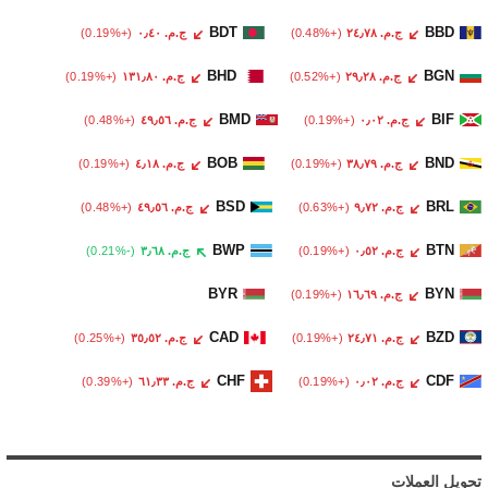
BDT
BBD
ج.م.‏ ٢٤٫٧٨
(+0.48%)
ج.م.‏ ٠٫٤٠
(+0.19%)
BHD
BGN
ج.م.‏ ٢٩٫٢٨
(+0.52%)
ج.م.‏ ١٣١٫٨٠
(+0.19%)
BMD
BIF
ج.م.‏ ٠٫٠٢
(+0.19%)
ج.م.‏ ٤٩٫٥٦
(+0.48%)
BOB
BND
ج.م.‏ ٣٨٫٧٩
(+0.19%)
ج.م.‏ ٤٫١٨
(+0.19%)
BSD
BRL
ج.م.‏ ٩٫٧٢
(+0.63%)
ج.م.‏ ٤٩٫٥٦
(+0.48%)
BWP
BTN
ج.م.‏ ٠٫٥٢
(+0.19%)
ج.م.‏ ٣٫٦٨
(-0.21%)
BYR
BYN
ج.م.‏ ١٦٫٦٩
(+0.19%)
CAD
BZD
ج.م.‏ ٢٤٫٧١
(+0.19%)
ج.م.‏ ٣٥٫٥٢
(+0.25%)
CHF
CDF
ج.م.‏ ٠٫٠٢
(+0.19%)
ج.م.‏ ٦١٫٣٣
(+0.39%)
تحويل العملات