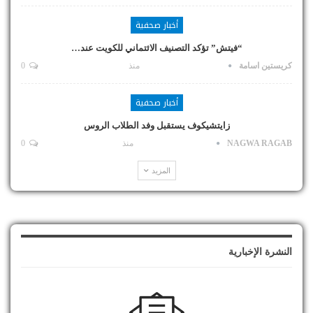
أخبار صحفية
“فيتش” تؤكد التصنيف الائتماني للكويت عند…
كريستين اسامة
منذ
0
أخبار صحفية
زايتشيكوف يستقبل وفد الطلاب الروس
NAGWA RAGAB
منذ
0
المزيد
النشرة الإخبارية