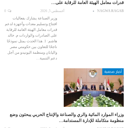
قدرات معامل الهيئة العامة للرقابة على…
NAGWA RAGAB
أغسطس 5, 2026
0
وزير الصناعة يشارك بفعاليات
افتتاح وتسليم معدات وأجهزة لدعم
قدرات معامل الهيئة العامة للرقابة
على الصادرات والواردات م. خالد
هاشم: 1. هذا الحدث يمثل نموذجًا
ناجحًا للتعاون بين حكومتي مصر
واليابان ومنظمة اليونيدو من أجل
دعم التنمية…
أخبار صحفية
وزراء الموارد المائية والري والصناعة والإنتاج الحربي يبحثون وضع
منظومة متكاملة للإدارة المستدامة…