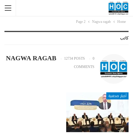
Page 2
Nagwa ragab
Home
كاتب
NAGWA RAGAB
12734 POSTS
0
COMMENTS
أخبار صحفية