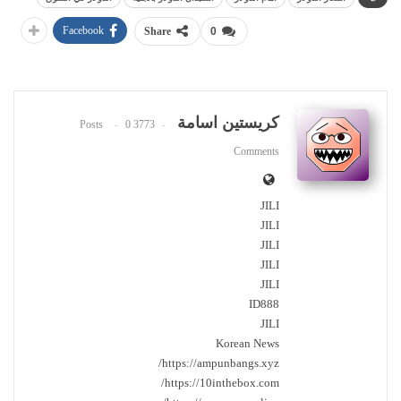
Facebook
Share
0
كريستين اسامة
0
3773 Posts
Comments
JILI
JILI
JILI
JILI
JILI
ID888
JILI
Korean News
https://ampunbangs.xyz/
https://10inthebox.com/