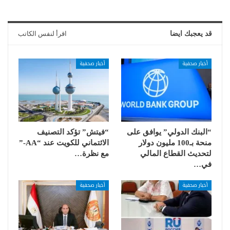
قد يعجبك ايضا
اقرأ لنفس الكاتب
أخبار صحفية
أخبار صحفية
“البنك الدولي” يوافق على
“فيتش” تؤكد التصنيف
منحة بـ100 مليون دولار
الائتماني للكويت عند “AA-”
لتحديث القطاع المالي
مع نظرة…
في…
أخبار صحفية
أخبار صحفية