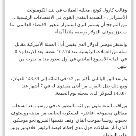
وقالت كارول كونج، محللة العملات في بنك الكومنولث
الأسترالي: «التشديد النقدي القوي في الاقتصادات الرئيسية…
من المرجح أن يستمر لنرى استمرار تدهور الاقتصاد العالمي، ما
سيعزز موقف الدولار بوصفه ملاذاً آمناً».
واستقر مؤشر الدولار الذي يقيس أداء العملة الأميركية مقابل
سلة من العملات الرئيسية عند 102.74 نقطة، بعد الارتفاع 0.5
في المائة الأسبوع الماضي في أول صعود منذ ما يقرب من
شهر.
وارتفع الين الياباني بأكثر من 0.2 في المائة إلى 143.39 للدولار،
ومع ذلك ظل بالقرب من أدنى مستوى له في 7 أشهر عند
143.87 للدولار الذي سجله يوم الجمعة.
ويراقب المتعاملون من كثب التطورات في روسيا، بعد انسحاب
مقاتلي مجموعة «فاغنر» العسكرية الخاصة من مدينة روستوف
بجنوب روسيا بموجب اتفاق أوقف تقدمها السريع نحو موسكو،
الذي أثار تساؤلات حول مدى إحكام قبضة الرئيس فلاديمير بوتين
على السلطة.