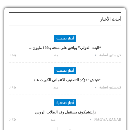
أحدث الأخبار
أخبار صحفية
“البنك الدولي” يوافق على منحة بـ100 مليون…
كريستين اسامة
منذ
0
أخبار صحفية
“فيتش” تؤكد التصنيف الائتماني للكويت عند…
كريستين اسامة
منذ
0
أخبار صحفية
زايتشيكوف يستقبل وفد الطلاب الروس
NAGWA RAGAB
منذ
0