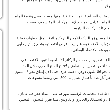
إلى استخراج الملح من منطقة اللكبي عن طريق تبخير مياه البحر بمعدل إنتاج يبلغ نحو 4 ملايين طن
روعات الصناعية ضمن الاتفاقية، منها: مصنع لغسل وتنقية الملح
 الملح الغذائي، ومصنع لإنتاج مركبات المغنسيوم، ومصنع
لإنتاج مركبات الليثيوم.
 للمصادر) و(البركة للأملاح البتروكيميائية)، تمثل خطوات نوعية
ؤولية الاجتماعية، عبر إيجاد فرص اقتصادية وتحقيق أثر إيجابي
 ويدعم الاقتصاد الوطني».
ع التعدين، بوصفه من الركائز الأساسية لتنويع الاقتصاد في
 «اتفاقية امتياز» للاستكشاف والتعدين، ولمنطقتين لإنتاج الملح البحري خلال المدة
الماضية، بإجمالي التزامات استثمارية للاستكشاف بلغت نحو 86 مليون دولار، «حيث جرى حتى الآن إنفاق نحو 46 مليون
دولار، صُرفت على الأعمال الاستكشافية التي شملت حفر آبار عدة بأعماق تصل إلى 500 متر، وتنفيذ مسوحات
دة عبر منصة «طاقة» للخدمات الرقمية، موزعة على امتداد جغرافية عمان،
 والسيليكا، والجابرو، والكاولين؛ مما يعزز المحتوى المحلي