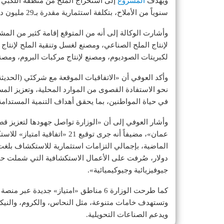
ويهدف
المشروع
سنوياً من الأملاح، بتكلفة استثمارية مقدرة بـ29 مليون دولار.
وأشارت الوكالة إلى أنه من المتوقع إقامة كثير من المش
لإنتاج الملح الصناعي، ومصنع لغسل وتنقية الملح لإنتاج
لكبريتات الصوديوم، ومصنع لإنتاج مركبات البروم، ومصنع 
وأكد العوفي أن «الاتفاقيات الموقعة مع شركتَي (الحديثة
نحو الاستفادة القصوى من الموارد المحلية، وتعزيز المس
في حياة المواطنين، بما يحقق أهداف التنمية المستدامة
وأشار العوفي إلى أن «الوزارة تواصل جهودها لتعزيز قطا
عمان»، مضيفاً أنه جرى توقيع 21
جيوفيزيائية وجيوكيميائية».
كما طرحت الوزارة 6 مناطق «امتياز» جدي
وتستهدف خامات متنوعة، مثل النحاس، والكروم، والنيكل،
ويدعم الصناعات التحويلية.