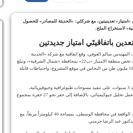
تَي «امتياز» تعدينيتين، مع شركتَي: «الحديثة للمصادر» للحصول
ئية» لاستخراج الملح.
ين باتفاقيتَي امتياز جديدتين
ن، المهندس سالم العوفي، وقع اتفاقية مع شركة «الحديثة
للمصادر»، ومثّلها رئيس مجلس الإدارة خالد البوسعيدي، تخص منطقة الامتياز «ب22» بمحافظة «شمال الشرقية»، وتبلغ
مساحتها 1448 كيلومتراً مربعاً، حيث استُكشف أكثر من 16 مليون طن من النحاس في موقع المشروع، واحتياطات قابلة
وتنص الاتفاقية في الفترة الاستكشافية الأولى، التي تمتد 3 سنوات، على تنفيذ مسوحات طبوغرافية وجيوفيزيائية،
ومسوحات استشعار عن بعد، ورسم خرائط جيولوجية، وعمل تحليل جيوكيميائي، بالإضافة إلى حفر نحو 27 حفرة بمجموع
ووقّع العوفي اتفاقية ثانية في منطقة الامتياز رقم «62أ»، الواقعة في محافظة الوسطى، بمساحة 46 كيلومتراً مربعاً، مع
لدكتور عبد الرضا حرمتي.