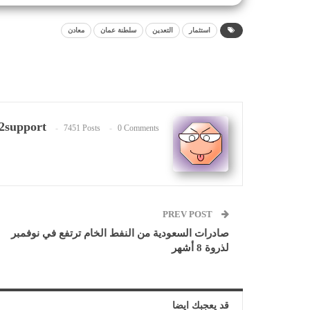
استثمار
التعدين
سلطنة عمان
معادن
2support
7451 Posts
0 Comments
PREV POST
صادرات السعودية من النفط الخام ترتفع في نوفمبر
لذروة 8 أشهر
قد يعجبك ايضا