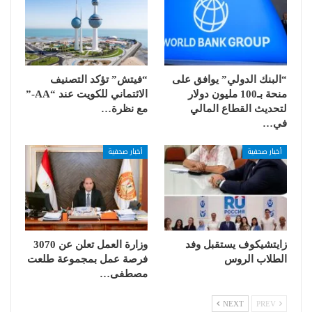
“البنك الدولي” يوافق على
“فيتش” تؤكد التصنيف
منحة بـ100 مليون دولار
الائتماني للكويت عند “AA-”
لتحديث القطاع المالي
مع نظرة…
في…
أخبار صحفية
أخبار صحفية
زايتشيكوف يستقبل وفد
وزارة العمل تعلن عن 3070
الطلاب الروس
فرصة عمل بمجموعة طلعت
مصطفى…
NEXT
PREV