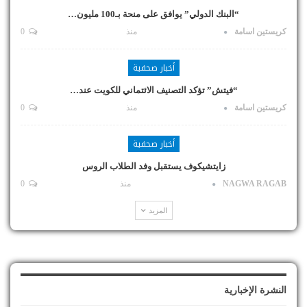
“البنك الدولي” يوافق على منحة بـ100 مليون…
كريستين اسامة
منذ
0
أخبار صحفية
“فيتش” تؤكد التصنيف الائتماني للكويت عند…
كريستين اسامة
منذ
0
أخبار صحفية
زايتشيكوف يستقبل وفد الطلاب الروس
NAGWA RAGAB
منذ
0
المزيد
النشرة الإخبارية