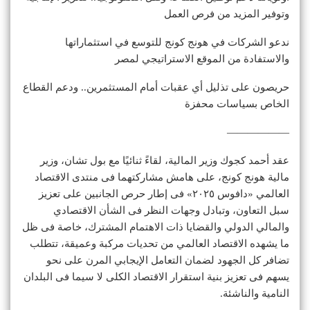
وتوفير المزيد من فرص العمل
ندعو الشركات في هونج كونج للتوسع في استثماراتها
والاستفادة من الموقع الاستراتيجي لمصر
حريصون على تذليل أي عقبات أمام المستثمرين.. ودعم القطاع
الخاص بسياسات محفزة
——————
عقد أحمد كجوك وزير المالية، لقاءً ثنائيًا مع بول تشان، وزير
مالية هونج كونج، على هامش مشاركتهما فى منتدى الاقتصاد
العالمي «دافوس ٢٠٢٥» فى إطار حرص الجانبين على تعزيز
سبل التعاون، وتبادل وجهات النظر فى الشأن الاقتصادي
والمالي الدولي والقضايا ذات الاهتمام المشترك، خاصة فى ظل
ما يشهده الاقتصاد العالمي من تحديات مركبة وعميقة، تتطلب
تضافر كل الجهود لضمان التعامل الإيجابي المرن على نحو
يسهم فى تعزيز بنية استقرار الاقتصاد الكلى لا سيما فى البلدان
النامية والناشئة.