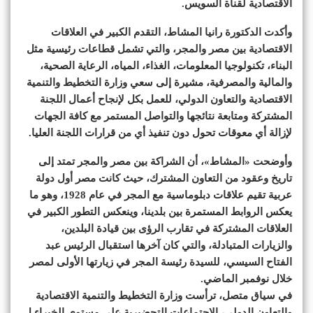
الاقتصادية لقناة السويس.
وأكدت الدكتورة رانيا المشاط، التقدم الكبير في العلاقات
الاقتصادية بين مصر والمجر، والتي تشمل قطاعات رئيسية مثل
البناء، تكنولوجيا المعلومات، الغذاء، المياه، الرعاية الصحية،
والمالية والمصرفية، مشيرة إلى سعي وزارة التخطيط والتنمية
الاقتصادية والتعاون الدولي، للعمل بكل لإنجاح أعمال اللجنة
المشتركة ومتابعة نتائجها والتواصل المستمر مع كافة الجهات
لإزالة أي معوقات تحول دون تنفيذ أي من قرارات اللجنة العليا.
وأوضحت «المشاط»، أن الشراكة بين مصر والمجر تمتد إلى
تاريخ وعقود من التعاون المشترك، حيث كانت مصر أول دولة
عربية تقيم علاقات دبلوماسية مع المجر في عام 1928، وهو ما
يعكس الروابط المستمرة بين بلدينا، وينعكس التطور الكبير في
العلاقات المشتركة في تقارب الرؤى بين قيادة البلدين،
والزيارات المتبادلة، والتي كان آخرها استقبال الرئيس عبد
الفتاح السيسي، للسيدة رئيسة المجر في زيارتها الأولى لمصر
خلال نوفمبر الماضي.
في سياق متصل، ترأست وزارة التخطيط والتنمية الاقتصادية
والتعاون الدولي، الاجتماعات التحضيرية على مستوى الخبراء ل