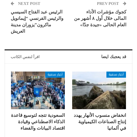
NEXT POST
PREV POST
كجوك مؤشرات الأداء
الرئيس عبد الفتاح السيسي
المالى خلال أول ٨ أشهر من
والرئيس الفرنسي “إيمانويل
العام الحالى «جيدة جدًا»
ماكرون”يزوران مدينة
العريش
قد يعجبك ايضا
اقرأ لنفس الكاتب
أخبار صحفية
أخبار صحفية
انخفاض منسوب الأنهار يهدد
السعودية تتجه لتوسيع قاعدة
إنتاج الصناعات الكيمياوية
الذكاء الاصطناعي وقيادة
في ألمانيا
اقتصاد البيانات والفضاء