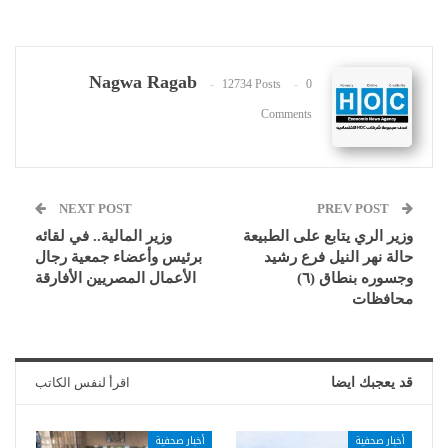
Nagwa Ragab
12734 Posts
0
Comments
NEXT POST
PREV POST
وزير الري يتابع على الطبيعة
وزير المالية.. في لقائه
حالة نهر النيل فرع رشيد
برئيس وأعضاء جمعية رجال
وجسوره بنطاق (٦)
الأعمال المصريين الأفارقة
محافظات
قد يعجبك ايضا
اقرأ لنفس الكاتب
أخبار صحفية
أخبار صحفية