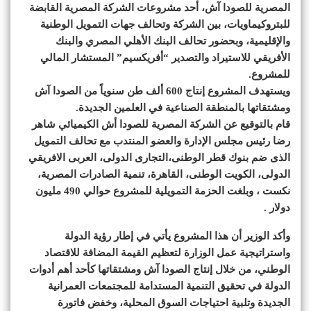
المصرية للصودا آش، أحد مشروعات الشركة المصرية القابضة
للبتروكيماويات، بين الشركة وتحالف جهات التمويل الوطنية
والإقليمية، وبحضور تحالف البنك الأهلي المصري والبنك
الأفريقي للاستيراد والتصدير “أفريكسيم” المستشار المالي
للمشروع.
ويستهدف المشروع إنتاج 600 ألف طن سنوياً من الصودا آش
ومشتقاتها بالمنطقة الصناعية في العلمين الجديدة.
قام بالتوقيع عن الشركة المصرية للصودا أش الكيميائي شاهر
رضا رئيس مجلس الإدارة والعضو المنتدب مع تحالف التمويل
الذى ضم بنوك قطر الوطنى،التجارى الدولى، العربى الافريقي
الدولى، الكويت الوطنى، القاهرة، تنمية الصادرات المصرية،
نكست ، وبلغت الحزمة التمويلية للمشروع حوالي 490 مليون
دولار .
وأكد الوزير أن هذا المشروع يأتي في إطار رؤية الدولة
واستراتيجية عمل الوزارة لتعظيم القيمة المضافة للاقتصاد
الوطني، من خلال إنتاج الصودا آش ومشتقاتها كأحد أهم أدوات
الدولة في تحقيق التنمية المستدامة للمجتمعات العمرانية
الجديدة وتلبية احتياجات السوق المحلية، وخفض فاتورة