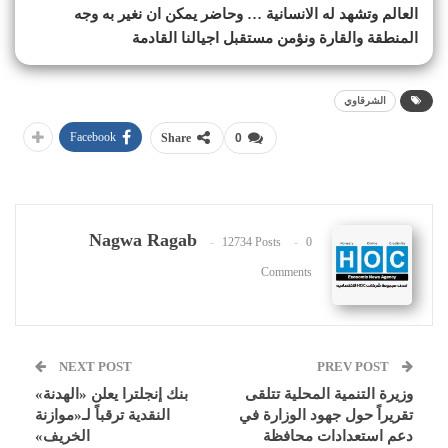
العالم وتشهد له الانسانية … وحاضر يمكن ان نغير به وجه
المنطقة والقارة ونؤمن مستقبل اجيالنا القادمة
الشرقاوي
Facebook
Share
0
Nagwa Ragab
12734 Posts
0
Comments
NEXT POST
PREV POST
وزيرة التنمية المحلية تتلقى
بنك إنجلترا يعلن «الهدنة»
تقريراً حول جهود الوزارة في
النقدية ترقباً لـ«موازنة
دعم استعدادات محافظة
الخريف»