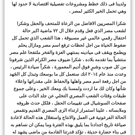
ولدينا فى ذلك خطط ومشروعات تفصيلية اقتصادية لا حدود لها
وهي تحمل الخير الكثير لمصر ،
شكرا المصريين الافاضل من الرعاة للمتحف والحفل وشكرا
لشعب مصر الذي فعل وقدم خلال ال ٧٢ ماضية اكبر حالة
احتفال رقمي عالمي غير مسبوقة ، هذا الشعب الذي تحمل كل
ضغوط الحياة من اجل لحظات ترفع اسم مصر ومازال يحلم
ويطمح ويقف فى ميادينه بمنتهي العزة والفخر ملتفحا علم مصر
منتشياً بما تقدمه بلاده ، شكرا ضيوف مصر الكرام الذين شرفونا
من كل صوب وشبرٍ فوق أديم المعمورة ، شكراً سيادة الرئيس ،
وعدت منذ عام ٢٠١٤ انك ستعمل كل ما بوسعك وتبذل كل الجَهد
من اجل رفعة اسم مصر واهلها والحفاظ على مقدراتها واعلاء
شأنها وكان لك ما اردت ولمسنا بك ومعك الخير ، وعلى جموع
طبقات وفئات الشعب المصري التخلي عن جلد الذات على
صفحات السوشيال فى تقييمات الحفل ، فلكل حدث ظروفه
وملابساته ، علينا استمرار ارتداء الزى المصري القديم وتقمص
الحالة الفرعونية فى العمل والانتاج واستغلال هذه الحالة لاعادة
صياغة تاريخ اجدادنا بما يليق بهذه الفترة وما يمكن ان نساهم به
فى بناء حضارة حديثة ، تؤكد قدرتنا القادمة من ماضى يشهد له