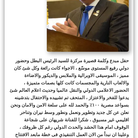
حفل مبدع وكلمة قصيرة مركزة للسيد الرئيس البطل وحضور
دولي رفيع المستوى موسّع ، الاجواء كانت رائعة وكل شئ كان
مميز ، الموسيقى الاوبرالية والملابس والديكور والاضاءة
والالعاب النارية والمجسمات كانت كلها بصمات متميزة ،
الحضور الاعلامى الدولي والنقل عالميا وحديث اعلام العالم شئ
يدعوا للفخر والاعتزاز ، المتحف تم تشييده والاحتفال بتدشينه
بسواعد مصرية ١٠٠٪؜ والحمد لله على سلعة الامن والامان ونحن
نعلن عن كل جديد وتطوير ونعمل ونطور وسط نيران وتناحر
اقليمي غير مسبوق ، شكرا للفنانة شريهان على شجاعة
الوقوف امام هذا الحشد والحدث الدولي رغم كل ظروفك ،
وعلينا ان نبدأ من الان العمل التنفيذي فى خطة مابعد الافتتاح