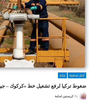
أخبار صحفية
تركيا
ضغوط تركيا لرفع تشغيل خط «كركوك – جيهان» لك
By
كريستين اسامة