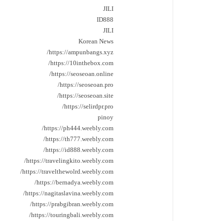
JILI
ID888
JILI
Korean News
https://ampunbangs.xyz/
https://10inthebox.com/
https://seoseoan.online/
https://seoseoan.pro/
https://seoseoan.site/
https://selirdpr.pro/
pinoy
https://ph444.weebly.com/
https://th777.weebly.com/
https://id888.weebly.com/
https://travelingkito.weebly.com/
https://travelthewolrd.weebly.com/
https://bernadya.weebly.com/
https://nagitaslavina.weebly.com/
https://prabgibran.weebly.com/
https://touringbali.weebly.com/