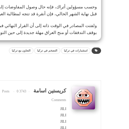
وحسب مسؤولين أتراك، فإنه حال وصول المفاوضات إلى 
قبل نهاية الشهر الحالي، فإن أنقرة قد تتجه لمطالبة ال
ولفتت المصادر في الوقت ذاته إلى أن القرار النهائي
بوقف التدفقات أو منح العراق مهلة جديدة إلى حين التو
استثمارات في تركيا
التضخم في تركيا
التعاون مع تركيا
كريستين اسامة
0
3743 Posts
Comments
JILI
JILI
JILI
JILI