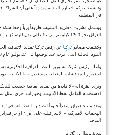
كونه مجرد ممر تجاري لنقل البضائع، بل كـ«مسار استرات
وتنشيط حركة التجارة البينية، مشدداً على أن الشراكة
في المنطقة.
ويشمل مشروع «طريق التنمية» طريقاً برياً وخط سكة حدي
العراق نحو 1200 كيلومتر، ويهدف إلى نقل البضائع بين دول الخليج وأوروبا.
وكشفت مصادر
تركيا
عن رفض تركيا تمديد الاتفاقية ال
البنود الحالية التي أُقرت عند توقيعها في 27 يوليو عام 1973.
وأعلن رئيس شركة تسويق النفط العراقية الحكومية (سومو
استمرار المناقشات المتعلقة بمستقبل خط الأنابيب دون
وترى أنقرة أنه «لا فائدة ⁠من تمديد اتفاقية خضعت للتحك
الاستخدام الكامل لخط الأنابيب، وخيارات أخرى، مثل تم
ويعد ميناء جيهان منفذاً حيوياً لتصدير ‌النفط العراقي؛ إ
الهجمات الأميركية – الإسرائيلية على إيران أواخر فبراير
الماضي.
ضغوط تركية