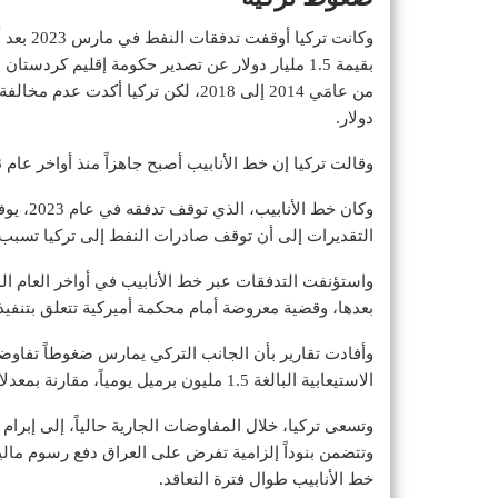
وكانت تر
بقيمة 1.5 مليار دولار عن تصدير حكومة إقليم كرد
دولار.
وقالت تركيا إن خط الأنابيب أصبح جاهزاً منذ أواخر عام 2023 لاستئناف التدفقات، بعد إصلاح بعض الأعطال.
التقديرات إلى أن توقف صادرات النفط إلى تركيا تسبب في خسائر 
بعدها، وقضية معروضة أمام محكمة أميركية تتعلق بتنفيذ 
وأفادت تقارير بأن الجانب التركي يمارس ضغوطاً تفاو
الاستيعابية البالغة 1.5 مليون برميل يومياً، مقارنة بمعدلات تدفق ضئيلة للغاية لا تتجاوز حالياً 180 ألف برميل يومياً.
وتتضمن بنوداً إلزامية تفرض على العراق دفع رسوم مالي
خط الأنابيب طوال فترة التعاقد.