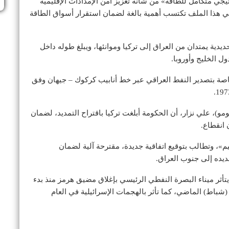
يجي متكامل للطاقة» من شأنه تعزيز أمن الإمدادات الإقليمية
 في هذا الملف تكتسب أهمية بالغة لضمان استقرار أسواق الطاقة
دية يمتدان من العراق إلى تركيا وموانئها، ويبلغ طوله داخل
خاصة بتصدير النفط العراقي عبر خط أنابيب كركوك – جيهان وفق
)، علي نزار، أن الحكومة أبلغت تركيا باقتراح التمديد، لضمان
 انقطاع.
يم»، وتطالب بتوقيع اتفاقية جديدة، مقترحة آلية لضمان
ديده إلى جنوب العراق.
ذ يتأثر ‌ميناء البصرة النفطي الرئيسي بإغلاق مضيق هرمز منذ ‌بدء
 (شباط) الماضي، كما تأثر بالهجمات الإسرائيلية في ‌العام