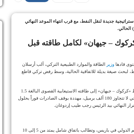
تراتيجية جديدة لنقل النفط، مع قرب انتهاء الموعد النهائي
كوك – جيهان» لكامل طاقته قبل
توى قادها
وزير
الطاقة والموارد الطبيعية التركي، ألب أرسلان
ط، لبحث صيغة بديلة للاتفاقية الحالية، وسط رفض تركي قاطع
وتمارس أنقرة ضغوطاً تفاوضية لرفع معدلات تشغيل خط «كركوك – جيهان» إلى طاقته الاستيعابية القصوى البالغة 1.5
مليون برميل يومياً، مقارنة بالتدفقات الضئيلة الحالية التي لا تتجاوز 180 ألف برميل، مهددة بوقف الصادرات فوراً بحلول
قرار النهائي بيد الرئيس رجب طيب إردوغان.
وترى أنقرة أنه لا جدوى من تمديد اتفاقية خضعت للتحكيم الدولي في باريس، وتطالب باتفاق شامل يمتد من 5 إلى 10