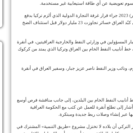
سوم تعويضية عن أي طاقة استيعابية غير مستخدمة.
وتأتي هذه الضغوط بعد أزمة توقف الخط في مارس (آذار) 2023 جراء قرار غرفة التجارة الدولية الذي ألزم تركيا بدفع
تعويضات لبغداد بقيمة 1.5 مليار دولار، وهو التوقف الذي كبّد العراق خسائر تجاوزت 23 مليار دولار قبل استئناف الضخ
 ​المسؤولين في وزارتَي النفط والخارجية العراقيتين، في أنقرة
 خط أنابيب النفط الخام بين العراق وتركيا الذي يمتد من كركوك
، ونائب وزير ‌النفط ناصر عزيز ​جبار، وسفير ‌العراق في أنقرة
نابيب النفط الخام بين البلدين، إلى جانب مناقشة فرص أوسع
أشار إلى تطلع أنقرة للعمل عن كثب مع الحكومة العراقية
عمها عبر إنشاء وصلات ربط جديدة ومبتكرة.
ر التركي أن بلاده لا تختزل مشروع «طريق التنمية» المشترك في