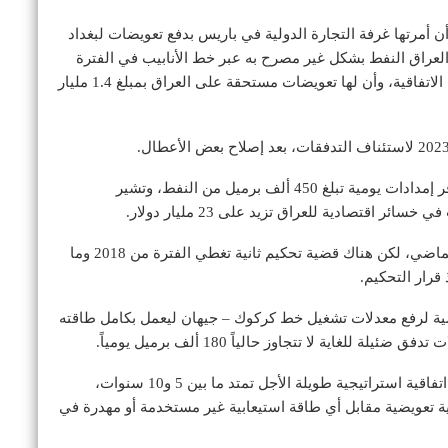
كيا أوقفت تدفقات النفط في مارس 2023 بعد أن أمرتها غرفة التجارة الدولية في باريس بدفع تعويضات لبغداد
ستان العراق النفط بشكل غير مصرح به عبر خط الأنابيب في الفترة
من عامَي 2014 إلى 2018، لكن تركيا أكدت عدم مخالفة الاتفاقية، وأن لها تعويضات مستحقة على العراق بمبلغ 1.4 مليار
وكان خط الأنابيب، الذي توقف تدفقه في عام 2023، يوفر إمدادات يومية تبلغ 450 ألف برميل من النفط، وتشير
اقتصادية للعراق تزيد على 23 مليار دولار.
واستؤنفت التدفقات عبر خط الأنابيب في أواخر العام الماضي، لكن هناك قضية تحكيم ثانية تغطي الفترة من 2018 وما
قرار التحكيم.
ضية لرفع معدلات تشغيل خط كركوك – جيهان ليعمل بكامل طاقته
وتسعى تركيا، خلال المفاوضات الجارية حالياً، إلى إبرام اتفاقية استراتيجية طويلة الأجل تمتد ما بين 5 و10 سنوات،
ة تعويضية مقابل أي طاقة استيعابية غير مستخدمة أو مهدرة في