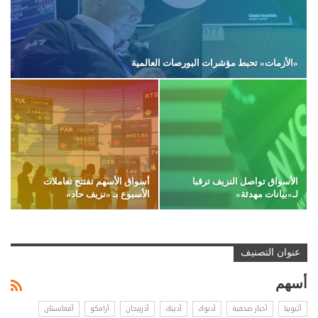
«الأزمات» تحبط مؤشرات البورصات العالمية
الأسواق تواصل النزيف ترقبا
أسواق الأسهم تفتتح تعاملات
لـ«بيانات مهدئة»
الأسبوع بـ «نزيف حاد»
عنوان التصنيف
أسهم
أثيوبيا
أخبار صحفية
أدنوك
أديبك
أذربيجان
أرامكو
أفغانستان