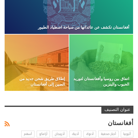
أفغانستان تكشف عن عائداتها من سياحة اصطياد الطيور
اتفاق بين روسيا وأفغانستان لتوريد
إطلاق طريق شحن جديد من
الحبوب والبنزين
الصين إلى أفغانستان
عنوان التصنيف
أفغانستان
أثيوبيا
أخبار صحفية
أدنوك
أديبك
أذربيجان
أرامكو
أسهم