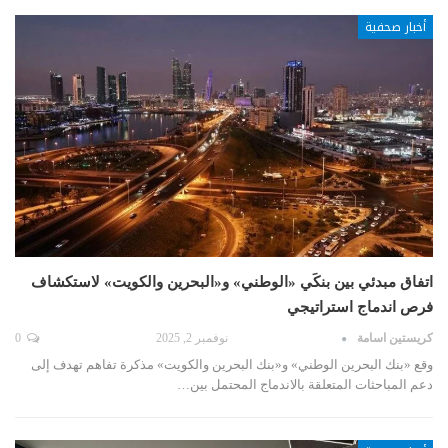
أخبار صحفية
اتفاق مبدئي بين بنكَي «الوطني» و«البحرين والكويت» لاستكشاف
فرص اندماج استراتيجي
كريستين اسامة
نوفمبر 2, 2025
0
وقع «بنك البحرين الوطني» و«بنك البحرين والكويت» مذكرة تفاهم تهدف إلى
دعم المباحثات المتعلقة بالاندماج المحتمل بين…