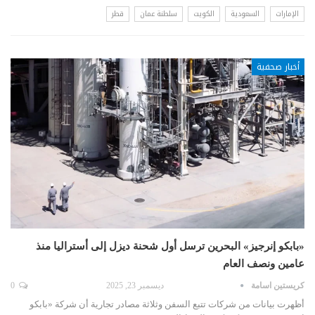
الإمارات
السعودية
الكويت
سلطنة عمان
قطر
أخبار صحفية
«بابكو إنرجيز» البحرين ترسل أول شحنة ديزل إلى أستراليا منذ
عامين ونصف العام
كريستين اسامة
ديسمبر 23, 2025
0
أظهرت بيانات من شركات تتبع السفن وثلاثة مصادر تجارية أن شركة «بابكو