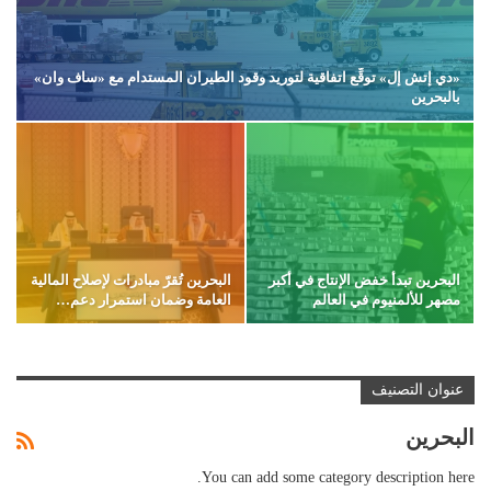
«دي إتش إل» توقِّع اتفاقية لتوريد وقود الطيران المستدام مع «ساف وان»
بالبحرين
البحرين تبدأ خفض الإنتاج في أكبر
البحرين تُقرّ مبادرات لإصلاح المالية
مصهر للألمنيوم في العالم
العامة وضمان استمرار دعم…
عنوان التصنيف
البحرين
You can add some category description here.