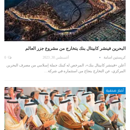
البحرين فينشر كابيتال بنك يتخارج من مشروع جزر العالم
كريستين اسامة
أغسطس 30, 2023
0
أعلن «فينشر كابيتال بنك»، المرخص له كبنك جملة إسلامي من مصرف البحرين
المركزي، عن التخارج بنجاح من استثماره في شركة…
أخبار صحفية