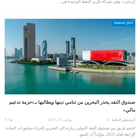
إنرجيز»، وهي شركة تكرير النفط الوحيدة في…
أخبار صحفية
صندوق النقد يحذر البحرين من تنامي دينها ويطالبها بـ«حزمة تدعيم
مالي»
كريستين اسامة
نوفمبر 24, 2025
0
اختتم فريق من صندوق النقد الدولي زيارته إلى البحرين لإجراء مشاورات المادة
الرابعة لعام 2025، مؤكداً أن النمو…