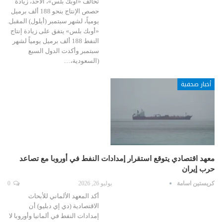
تحالف «أوبك بلس»، الأحد، زيادة
حصص الإنتاج بنحو 188 ألف برميل
يومياً، لشهر سبتمبر (أيلول) المقبل.
«أوبك بلس» يتفق على زيادة إنتاج
النفط 188 ألف برميل يومياً لشهر
سبتمبر وأكدت الدول السبع
(السعودية،…
أخبار صحفية
معهد اقتصادي يتوقع استقرار إمدادات النفط في أوروبا مع تصاعد
حرب إيران
كريستين اسامة
يوليو 26, 2026
0
أكد المعهد الألماني للأبحاث
الاقتصادية (دي إي دبليو) أن
إمدادات النفط في ألمانيا وأوروبا لا