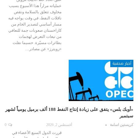
عملياته مراراً هذا الأسبوع بسبب
مخاوف تتعلق بالسلامة ونقص
ناقلات النفط، في وقت يواجه فيه
مسار أساسي لتصدير الخام من
كازاخستان صعوبات جمة للتعافي
من تبعات التعرض لهجمات
بطائرات مسيّرة. حسبما نقلت
«رويترز» عن مصادر…
أخبار صحفية
«أوبك بلس» يتفق على زيادة إنتاج النفط 188 ألف برميل يومياً لشهر
سبتمبر
كريستين اسامة
أغسطس 2, 2026
0
قررت الدول السبع الأعضاء في