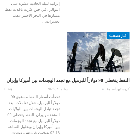
إيرانية لليلة الحادية عشرة على
التوالي، في حين غيّرت ناقلات نفط
مسارها في البحر الأحمر عقب
تحذيرات…
أخبار صحفية
النفط يتخطى 90 دولاراً للبرميل مع تجدد الهجمات بين أميركا وإيران
كريستين اسامة
يوليو 21, 2026
0
تخطّت أسعار النفط مستوى 90
دولاراً للبرميل، خلال تعاملات، بعد
تجدد تبادل الهجمات بين الولايات
المتحدة وإيران. النفط يتخطى 90
دولاراً للبرميل مع تجدد الهجمات
بين أميركا وإيران وبحلول الساعة
02:18 ​بتوقيت غرينتش، صعدت