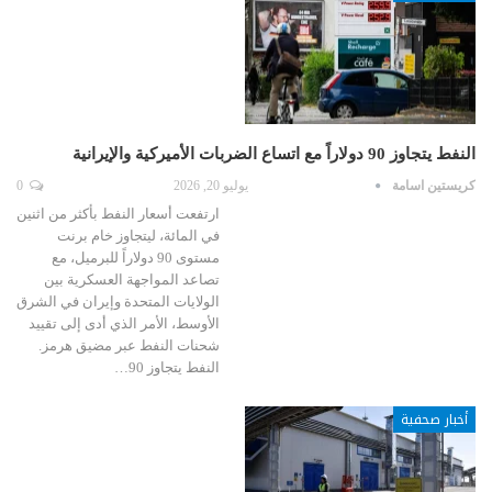
النفط يتجاوز 90 دولاراً مع اتساع الضربات الأميركية والإيرانية
كريستين اسامة
يوليو 20, 2026
0
ارتفعت أسعار النفط بأكثر من اثنين
في المائة، ليتجاوز خام برنت
مستوى 90 دولاراً للبرميل، مع
تصاعد المواجهة العسكرية بين
الولايات المتحدة وإيران في الشرق
الأوسط، الأمر الذي أدى إلى تقييد
شحنات النفط عبر مضيق هرمز.
النفط يتجاوز 90…
أخبار صحفية