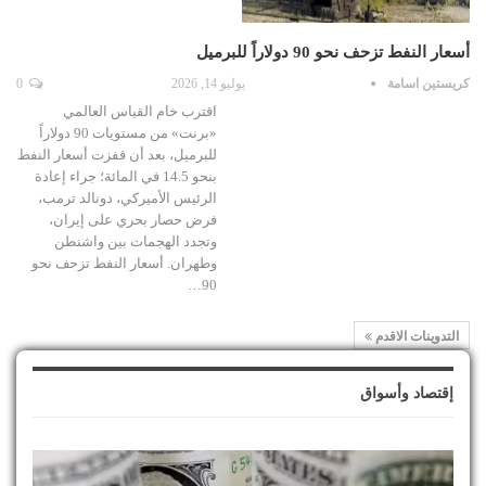
أسعار النفط تزحف نحو 90 دولاراً للبرميل
كريستين اسامة
يوليو 14, 2026
0
اقترب خام القياس العالمي
«برنت» من مستويات 90 دولاراً
للبرميل، بعد أن قفزت أسعار النفط
بنحو 14.5 في المائة؛ جراء إعادة
الرئيس الأميركي، دونالد ترمب،
فرض حصار بحري على إيران،
وتجدد الهجمات بين واشنطن
وطهران. أسعار النفط تزحف نحو
90…
التدوينات الاقدم
إقتصاد وأسواق