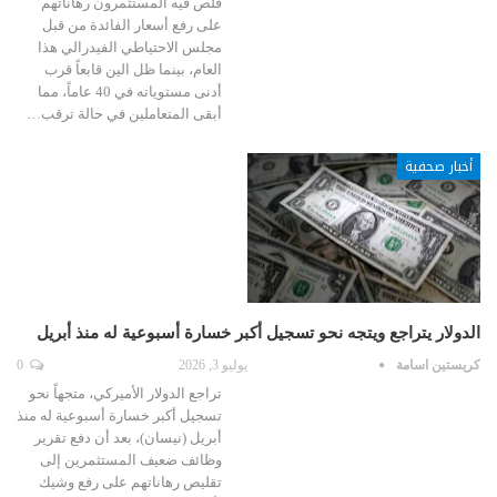
قلص فيه المستثمرون رهاناتهم
على رفع أسعار الفائدة من قبل
مجلس الاحتياطي الفيدرالي هذا
العام، بينما ظل الين قابعاً قرب
أدنى مستوياته في 40 عاماً، مما
أبقى المتعاملين في حالة ترقب…
أخبار صحفية
الدولار يتراجع ويتجه نحو تسجيل أكبر خسارة أسبوعية له منذ أبريل
كريستين اسامة
يوليو 3, 2026
0
تراجع الدولار الأميركي، متجهاً نحو
تسجيل أكبر خسارة أسبوعية له منذ
أبريل (نيسان)، بعد أن دفع تقرير
وظائف ضعيف المستثمرين إلى
تقليص رهاناتهم على رفع وشيك