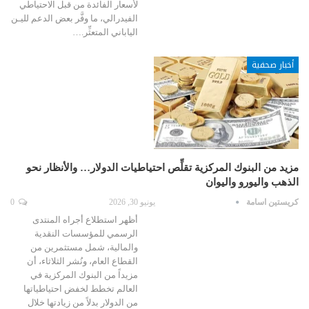
لأسعار الفائدة من قبل الاحتياطي
الفيدرالي، ما وفَّر بعض الدعم لليـن
الياباني المتعثِّر.…
أخبار صحفية
مزيد من البنوك المركزية تقلِّص احتياطيات الدولار… والأنظار نحو
الذهب واليورو واليوان
كريستين اسامة
يونيو 30, 2026
0
أظهر استطلاع أجراه المنتدى
الرسمي للمؤسسات النقدية
والمالية، شمل مستثمرين من
القطاع العام، ونُشر الثلاثاء، أن
مزيداً من البنوك المركزية في
العالم تخطط لخفض احتياطياتها
من الدولار بدلاً من زيادتها خلال