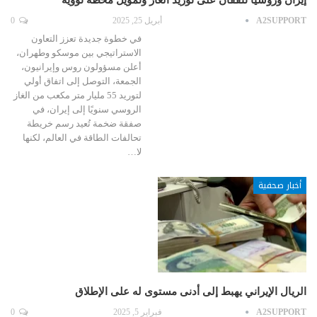
إيران وروسيا تتفقان على توريد الغاز وتمويل محطة نووية
A2SUPPORT
أبريل 25, 2025
0
في خطوة جديدة تعزز التعاون
الاستراتيجي بين موسكو وطهران،
أعلن مسؤولون روس وإيرانيون،
الجمعة، التوصل إلى اتفاق أولي
لتوريد 55 مليار متر مكعب من الغاز
الروسي سنويًا إلى إيران، في
صفقة ضخمة تُعيد رسم خريطة
تحالفات الطاقة في العالم، لكنها
لا…
أخبار صحفية
الريال الإيراني يهبط إلى أدنى مستوى له على الإطلاق
A2SUPPORT
فبراير 5, 2025
0