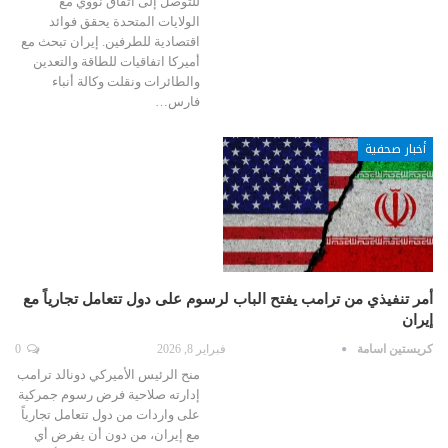
للتوصل إلى اتفاق نووي مع
الولايات المتحدة يحقق فوائد
اقتصادية للطرفين. إيران تبحث مع
أميركا اتفاقيات للطاقة والتعدين
والطائرات ونقلت وكالة أنباء
فارس…
أخبار صحفية
أمر تنفيذي من ترامب يفتح الباب لرسوم على دول تتعامل تجارياً مع
إيران
كريستين اسامة
فبراير 8, 2026
0
منح الرئيس الأميركي دونالد ترامب
إدارته صلاحية فرض رسوم جمركية
على واردات من دول تتعامل تجارياً
مع إيران، من دون أن يفرض أي