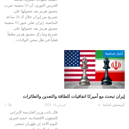
للحرس الثوري، أن 33 سفينة عبرت
مضيق هرمز بعد حصولها على
تصريح من إيران خلال الـ 24 ساعة
الماضية. إيران تعلن عبور 33 سفينة
مضيق هرمز بعد حصولها على
تصريح وما زال مضيق هرمز مغلقاً
فعلياً في ظل سعي الولايات…
أخبار صحفية
إيران تبحث مع أميركا اتفاقيات للطاقة والتعدين والطائرات
كريستين اسامة
فبراير 16, 2026
1
قال نائب وزير الخارجية الإيراني
للشؤون الاقتصادية، حميد قنبري،
اليوم الأحد إن طهران تسعى