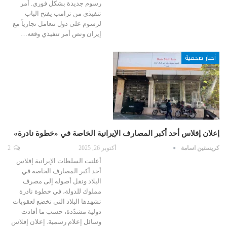
رسوم جديدة بشكل فوري. أمر
تنفيذي من ترامب يفتح الباب
لرسوم على دول تتعامل تجارياً مع
إيران ونص أمر تنفيذي وقعه…
أخبار صحفية
إعلان إفلاس أحد أكبر المصارف الإيرانية الخاصة في «خطوة نادرة»
كريستين اسامة
أكتوبر 26, 2025
2
أعلنت السلطات الإيرانية إفلاس
أحد أكبر المصارف الخاصة في
البلاد ونقل أصوله إلى مصرف
مملوك للدولة، في خطوة نادرة
تشهدها البلاد التي تخضع لعقوبات
دولية مشدّدة، حسب ما أفادت
وسائل إعلام رسمية. إعلان إفلاس