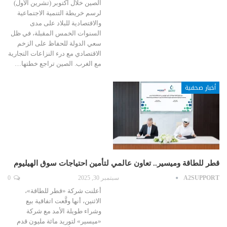
الصين خلال أكتوبر (تشرين الأول)
لرسم خريطة التنمية الاجتماعية
والاقتصادية للبلاد على مدى
السنوات الخمس المقبلة، في ظل
سعي الدولة للحفاظ على الزخم
الاقتصادي مع درء النزاعات التجارية
مع الغرب. الصين تراجع خطتها…
أخبار صحفية
قطر للطاقة وميسير.. تعاون عالمي لتأمين احتياجات سوق الهيليوم
A2SUPPORT
سبتمبر 30, 2025
0
أعلنت شركة «قطر للطاقة»،
الاثنين، أنها وقَّعت اتفاقية بيع
وشراء طويلة الأمد مع شركة
«ميسير» لتوريد مائة مليون قدم