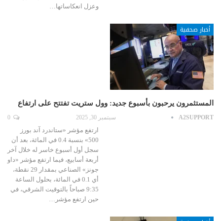
وعزل انعكاساتها…
أخبار صحفية
المستثمرون يرحبون بأسبوع جديد: وول ستريت تفتتح على ارتفاع
A2SUPPORT
سبتمبر 30, 2025
0
ارتفع مؤشر «ستاندرد آند بورز
500» بنسبة 0.4 في المائة، بعد أن
سجل أول أسبوع خاسر له خلال آخر
أربعة أسابيع، فيما ارتفع مؤشر «داو
جونز» الصناعي بمقدار 29 نقطة،
أي 0.1 في المائة، بحلول الساعة
9:35 صباحاً بالتوقيت الشرقي، في
حين ارتفع مؤشر…