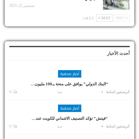
سبتمبر 22, 2025
1 od 2 |
NEXT
PREV
أحدث الأخبار
أخبار صحفية
“البنك الدولي” يوافق على منحة بـ100 مليون…
كريستين اسامة
منذ
0
أخبار صحفية
“فيتش” تؤكد التصنيف الائتماني للكويت عند…
كريستين اسامة
منذ
0