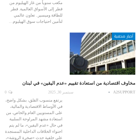
مكعب سنوياً من غاز الهيليوم من
قطر إلى الأسواق العالمية. قطر
للطاقة وميسير.. تعاون عالمي
لتأمين احتياجات سوق الهيليوم…
أخبار صحفية
مخاوف اقتصادية من استعادة تقييم «عدم اليقين» في لبنان
A2SUPPORT
سبتمبر 30, 2025
0
يرتفع منسوب القلق، بشكل واضح،
في الأوساط الاقتصادية والمالية،
على المستويين العام والخاص، من
استعادة مشهد المراوحة السلبية
في حال «عدم اليقين»، ما لم يتم
احتواء الخلافات الداخلية المستجدة
على خلفية حدث «صخرة الروشة»،