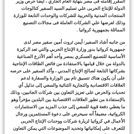
المقرر إقامته فى مصر بنهاية العام الجاري ، أيضا حرص وزير
الدولة للإنتاج الحربى علي تسليم السيد السفير كتالوجات
المنتجات المدنية والحربية للشركات والوحدات التابعة للوزارة
وذلك لعرضها علي الشركات العاملة فى مجالات التصنيع
المماثلة بجمهورية كرواتيا .
من جانبه أشاد السفير/ أيمن ثروت أمين سفير مصر لدى
جمهورية كرواتيا بدور وزارة الإنتاج الحربي والتي تعد الركيزة
الأساسية للتصنيع العسكري بمصر وأحد أهم الأذرع الصناعية
بالدولة من خلال قيامها بالاستفادة من فائض الطاقات الإنتاجية
بشركاتها التابعة لصالح الإنتاج المدني ، وأكد السفير على حرصه
على أن يكون هناك تنسيق تام بين الوزارة والسفارة لدعم
العلاقات الاقتصادية والتجارية الثنائية والسعي إلى تذليل أي
تحديات والحرص على تعزيز التعاون بين شركات الجانبين، وذلك
بالإستفادة من تطور العلاقات الاقتصادية بين البلدين مؤخراً وهو
ما يعطي دفعة قوية للسعي إلى جذب المزيد من الاستثمارات
الكرواتية، مضيفاً أنه سيحرص على دعوة المستثمرين ورجال
الأعمال في كرواتيا لزيارة شركات ووحدات الإنتاج الحربى
للتعرف على إمكانياتها وتحديد الموضوعات التي يمكن التعاون