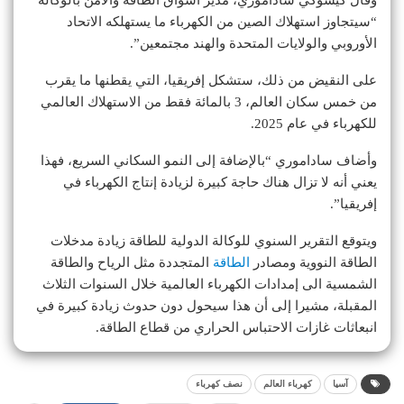
وقال كيسوكي ساداموري، مدير أسواق الطاقة والأمن بالوكالة
“سيتجاوز استهلاك الصين من الكهرباء ما يستهلكه الاتحاد
الأوروبي والولايات المتحدة والهند مجتمعين”.
على النقيض من ذلك، ستشكل إفريقيا، التي يقطنها ما يقرب
من خمس سكان العالم، 3 بالمائة فقط من الاستهلاك العالمي
للكهرباء في عام 2025.
وأضاف ساداموري “بالإضافة إلى النمو السكاني السريع، فهذا
يعني أنه لا تزال هناك حاجة كبيرة لزيادة إنتاج الكهرباء في
إفريقيا”.
ويتوقع التقرير السنوي للوكالة الدولية للطاقة زيادة مدخلات
الطاقة النووية ومصادر
الطاقة
المتجددة مثل الرياح والطاقة
الشمسية الى إمدادات الكهرباء العالمية خلال السنوات الثلاث
المقبلة، مشيرا إلى أن هذا سيحول دون حدوث زيادة كبيرة في
انبعاثات غازات الاحتباس الحراري من قطاع الطاقة.
آسيا
كهرباء العالم
نصف كهرباء