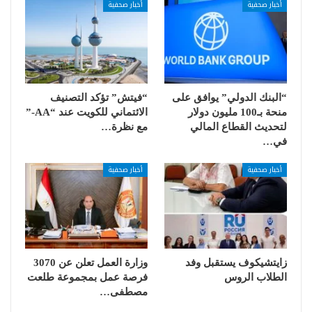
أخبار صحفية
أخبار صحفية
“البنك الدولي” يوافق على
“فيتش” تؤكد التصنيف
منحة بـ100 مليون دولار
الائتماني للكويت عند “AA-”
لتحديث القطاع المالي
مع نظرة…
في…
أخبار صحفية
أخبار صحفية
زايتشيكوف يستقبل وفد
وزارة العمل تعلن عن 3070
الطلاب الروس
فرصة عمل بمجموعة طلعت
مصطفى…