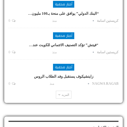
أخبار صحفية
“البنك الدولي” يوافق على منحة بـ100 مليون…
كريستين اسامة
منذ
0
أخبار صحفية
“فيتش” تؤكد التصنيف الائتماني للكويت عند…
كريستين اسامة
منذ
0
أخبار صحفية
زايتشيكوف يستقبل وفد الطلاب الروس
NAGWA RAGAB
منذ
0
المزيد