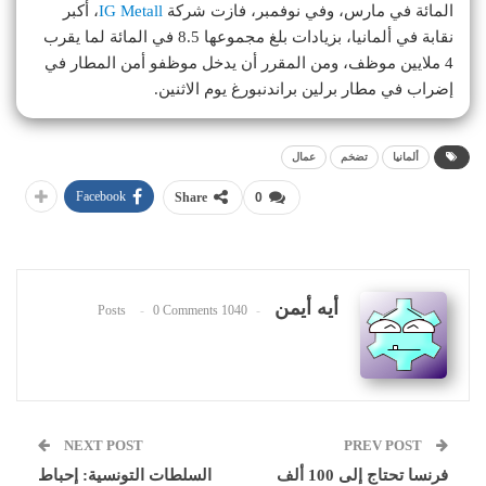
المائة في مارس، وفي نوفمبر، فازت شركة
IG Metall
، أكبر
نقابة في ألمانيا، بزيادات بلغ مجموعها 8.5 في المائة لما يقرب
4 ملايين موظف، ومن المقرر أن يدخل موظفو أمن المطار في
إضراب في مطار برلين براندنبورغ يوم الاثنين.
ألمانيا
تضخم
عمال
Facebook
Share
0
أيه أيمن
0 Comments
1040 Posts
NEXT POST
PREV POST
فرنسا تحتاج إلى 100 ألف
السلطات التونسية: إحباط