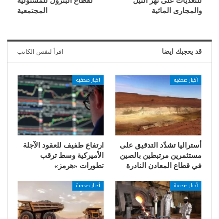
للتعديات على نهر النيل
لقطاع البترول للمسئولية
والمجارى المائية
المجتمعية
قد يعجبك ايضا
اقرأ لنفس الكاتب
أخبار صحفية
أخبار صحفية
أستراليا تشدّد التدقيق على
ارتفاع طفيف للعقود الآجلة
مستثمرين مرتبطين بالصين
الأميركية وسط ترقب
في قطاع المعادن النادرة
تطورات «هرمز»
أخبار صحفية
أخبار صحفية