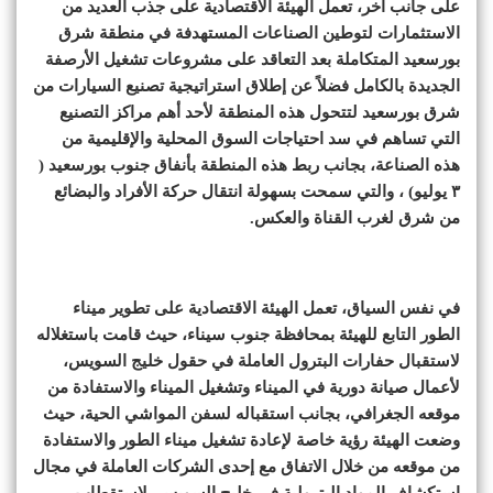
على جانب آخر، تعمل الهيئة الاقتصادية على جذب العديد من
الاستثمارات لتوطين الصناعات المستهدفة في منطقة شرق
بورسعيد المتكاملة بعد التعاقد على مشروعات تشغيل الأرصفة
الجديدة بالكامل فضلاً عن إطلاق استراتيجية تصنيع السيارات من
شرق بورسعيد لتتحول هذه المنطقة لأحد أهم مراكز التصنيع
التي تساهم في سد احتياجات السوق المحلية والإقليمية من
هذه الصناعة، بجانب ربط هذه المنطقة بأنفاق جنوب بورسعيد (
٣ يوليو) ، والتي سمحت بسهولة انتقال حركة الأفراد والبضائع
من شرق لغرب القناة والعكس.
في نفس السياق، تعمل الهيئة الاقتصادية على تطوير ميناء
الطور التابع للهيئة بمحافظة جنوب سيناء، حيث قامت باستغلاله
لاستقبال حفارات البترول العاملة في حقول خليج السويس،
لأعمال صيانة دورية في الميناء وتشغيل الميناء والاستفادة من
موقعه الجغرافي، بجانب استقباله لسفن المواشي الحية، حيث
وضعت الهيئة رؤية خاصة لإعادة تشغيل ميناء الطور والاستفادة
من موقعه من خلال الاتفاق مع إحدى الشركات العاملة في مجال
استكشاف المواد البترولية في خليج السويس، لاستقطاب