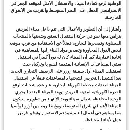
الوطنية لرفع كفاءة الميناء والاستغلال الأمثل لموقعه الجغرافي
الاستراتيجي المطل على البحر المتوسط والقريب من الأسواق
الخارجية.
وأشار إلى أن التطوير والأعمال التي تتم داخل ميناء العريش
يتزامن معها نمو في حركة استقبال السفن وشحنها بالمنتجات
السيناوية وتصديرها للخارج، فضلاً عن الاستفادة من قرب موقعه
لبعض الدول المجاورة وتصدير مواد البناء إليها للمساهمة في
إعادة إعمارها، كما أن الميناء كان له دوراً كبيراً في استقبال
سفن المساعدات الإنسانية المقدمة لسوريا وتركيا، حيث
استقبلت الميناء أول سفينة رورو على الرصيف التجاري الجديد
بعد التشغيل التجريبي لشحنها بالمساعدات فضلاً عن استقبال
الميناء لمعدات محطة الكهرباء البخارية عبر عدة شحنات لرفع
القدرة الكهربائية لمدينة العريش، ويعد الميناء المنفذ البحري
الوحيد لمحافظة شمال سيناء وبعد الانتهاء من تطويره سيكون
الميناء الأهم في شرق المتوسط، وبوابة الربط بين أوروبا وآسيا
مما يساهم في أعمال التنمية ودعم الاستقرار وتوفير فرص
عمل لأبناء المحافظة.