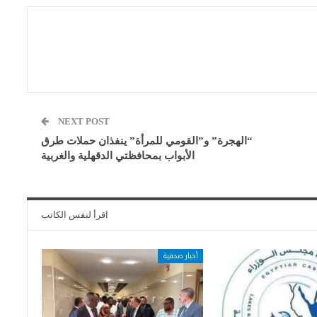
NEXT POST
“الهجرة” و”القومي للمرأة” ينفذان حملات طرق
الأبواب بمحافظتي الدقهلية والغربية
اقرأ لنفس الكاتب
أخبار صحفية