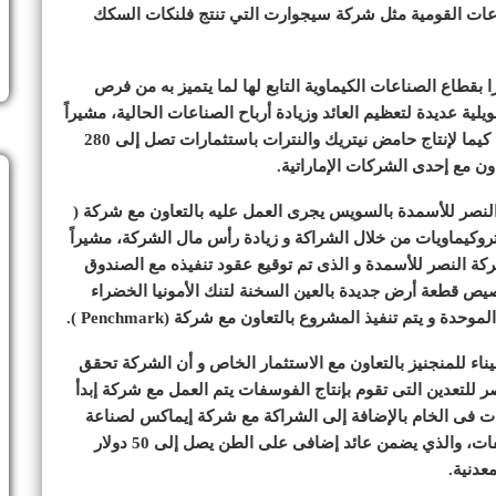
وعات القومية مثل شركة سيجوارت التي تنتج فلنكات السكك
 بقطاع الصناعات الكيماوية التابع لها لما يتميز به من فرص
لية عديدة لتعظيم العائد وزيادة أرباح الصناعات الحالية، مشيراً
إلى توقيع مذكرة تفاهم لإقامة خط إنتاج جديد في شركة كيما لإنتاج حامض نيتريك والنترات باستثمارات تصل إلى 280
اون مع إحدى الشركات الإماراتية.
صر للأسمدة بالسويس يجرى العمل عليه بالتعاون مع شركة (
 البتروكيماويات من خلال الشراكة و زيادة رأس مال الشركة، مشيراً
ركة النصر للأسمدة و الذى تم توقيع عقود تنفيذه مع الصندوق
صيص قطعة أرض جديدة بالعين السخنة لتنك الأمونيا الخضراء
 و يتم تنفيذ المشروع بالتعاون مع شركة (Penchmark ).
 للمنجنيز بالتعاون مع الاستثمار الخاص و أن الشركة تحقق
صر للتعدين التى تقوم بإنتاج الفوسفات يتم العمل مع شركة إبدأ
ات فى الخام بالإضافة إلى الشراكة مع شركة إيماكس لصناعة
الأسمدة الفوسفاتية لإقامه صناعة تحويلية لخام الفوسفات، والذي يضمن عائد إضافى على الطن يصل إلى 50 دولار
معدنية.