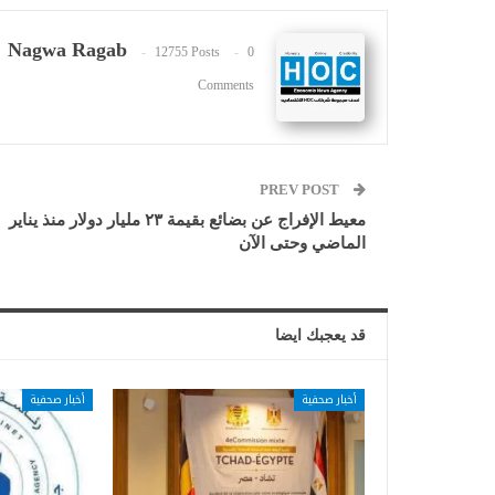
Nagwa Ragab
12755 Posts
0
Comments
PREV POST
معيط الإفراج عن بضائع بقيمة ٢٣ مليار دولار منذ يناير
الماضي وحتى الآن
قد يعجبك ايضا
أخبار صحفية
أخبار صحفية