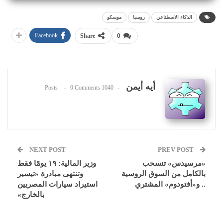
الذكاء الاصطناعي
روسيا
موسكو
Facebook
Share
0
أيه أيمن
0 Comments
1040 Posts
NEXT POST
PREV POST
«مرسيدس» تنسحب
وزير المالية: ١٩ يومًا فقط
بالكامل من السوق الروسية
وتنتهى مبادرة «تيسير
.. و«أفتودوم» المشتري
استيراد سيارات المصريين
بالخارج»