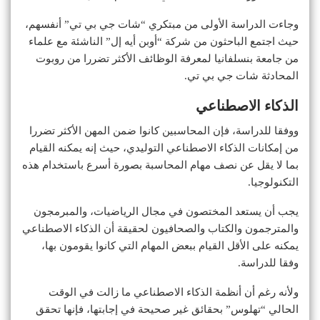
وجاءت الدراسة الأولى من مبتكري “شات جي بي تي” أنفسهم،
حيث اجتمع الباحثون من شركة “أوبن أيه إل” الناشئة مع علماء
من جامعة بنسلفانيا لمعرفة الوظائف الأكثر تضررا من روبوت
المحادثة شات جي بي تي.
الذكاء الاصطناعي
ووفقا للدراسة، فإن المحاسبين كانوا ضمن المهن الأكثر تضررا
من إمكانات الذكاء الاصطناعي التوليدي، حيث إنه يمكنه القيام
بما لا يقل عن نصف مهام المحاسبة بصورة أسرع باستخدام هذه
التكنولوجيا.
يجب أن يستعد المختصون في مجال الرياضيات، والمبرمجون
والمترجمون والكتاب والصحافيون لحقيقة أن الذكاء الاصطناعي
يمكنه على الأقل القيام ببعض المهام التي كانوا يقومون بها،
وفقا للدراسة.
ولأنه رغم أن أنظمة الذكاء الاصطناعي ما زالت في الوقت
الحالي “تهلوس” بحقائق غير صحيحة في إجابتها، فإنها تحقق