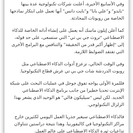
وفي الأسابيع الأخيرة، أعلنت شركات تكنولوجية عدة بينها
“بايدو” و”علي بابا” و”بايت دانس” أنها تعمل على ابتكار نماذجها
الخاصة من روبوتات المحادثة.
كما أعلن إيلون ماسك أنه يعمل على إنشاء أداته الخاصة للذكاء
الاصطناعي “تروث جي بي تي” التي ستسعى، على حد قوله،
إلى “إظهار أكبر قدر من الحقيقة” والتنافس مع البرامج الأخرى
التي تفتقد الضوابط اللازمة.
وفي الوقت الحالي، تزعزع أدوات الذكاء الاصطناعي مثل
روبوت الدردشة شات جي بي تي عرش قطاع التكنولوجيا.
فللمرة الأولى يواجه تفوق جوجل في عمليات البحث على شبكة
الإنترنت تحديا خطيرا من جانب برنامج الذكاء الاصطناعي
الجديد. لكن ليس “سيليكون فالي” هو الوحيد الذي يشعر بهذا
الزلزال التكنولوجي.
فالذكاء الاصطناعي سيغير جذريا العمل اليومي لكثيرين خارج
مراكز التكنولوجيا في كاليفورنيا. وهذا نتيجة دراستين تتناولان
تداعيات ثورة الذكاء الاصطناعي على عالم العمل.