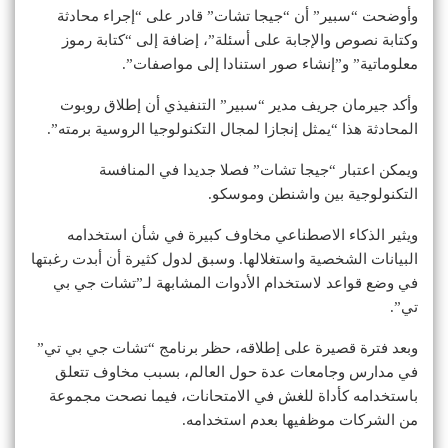
وأوضحت “سبير” أن “جيجا تشات” قادر على “إجراء محادثة
وكتابة نصوص والإجابة على أسئلة”، إضافة إلى “كتابة رموز
معلوماتية” و”إنشاء صور استنادا إلى مواصفات”.
وأكد جيرمان جريف مدير “سبير” التنفيذي أن إطلاق روبوت
المحادثة هذا “يمثل إنجازا لمجال التكنولوجيا الروسية برمته”.
ويمكن اعتبار “جيجا تشات” فصلا جديدا في المنافسة
التكنولوجية بين واشنطن وموسكو.
ويثير الذكاء الاصطناعي مخاوف كبيرة في شأن استخدامه
البيانات الشخصية واستغلالها. وسبق لدول كثيرة أن أبدت رغبتها
في وضع قواعد لاستخدام الأدوات المشابهة لـ”تشات جي بي
تي”.
وبعد فترة قصيرة على إطلاقه، حظر برنامج “تشات جي بي تي”
في مدارس وجامعات عدة حول العالم، بسبب مخاوف تتعلق
باستخدامه كأداة للغش في الامتحانات، فيما نصحت مجموعة
من الشركات موظفيها بعدم استخدامه.