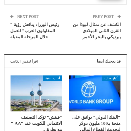
NEXT POST
PREV POST
الكشف عن تمثال لبوذا من
رئيس الوزراء يناقش رؤية ”
القرن الثاني الميلادي
المقاولون العرب” للعمل
ببرنيكي بالبحر الأحمر
خلال المرحلة المقبلة
قد يعجبك ايضا
اقرأ لنفس الكاتب
أخبار صحفية
أخبار صحفية
“البنك الدولي” يوافق على
“فيتش” تؤكد التصنيف
منحة بـ100 مليون دولار
الائتماني للكويت عند “AA-”
لتحديث القطاع المالي
مع نظرة…