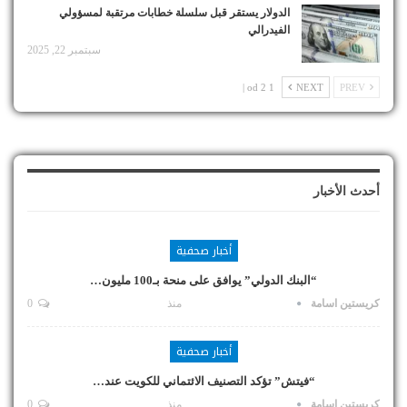
الدولار يستقر قبل سلسلة خطابات مرتقبة لمسؤولي
الفيدرالي
سبتمبر 22, 2025
1 od 2 |
NEXT
PREV
أحدث الأخبار
أخبار صحفية
“البنك الدولي” يوافق على منحة بـ100 مليون…
كريستين اسامة
منذ
0
أخبار صحفية
“فيتش” تؤكد التصنيف الائتماني للكويت عند…
كريستين اسامة
منذ
0