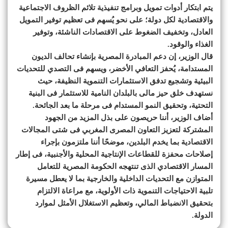
يتم ابتكار أدوات تمويل وبرامج تنفيذية تلائم الظروف الاجتماعية
والاقتصادية لكل دولة؛ على نحو يُسهم فى تعظيم توفير التمويل
العادل، وتخفيف الضغوط على الاقتصادات الناشئة، وتوفير
الغذاء والوقود.
قال الوزير، إن دعم المبادرة المصرية بإنشاء تحالف الديون
المستدامة، يُحفز التعافي الأخضر، ويسهم فى التصدي للتحديات
البيئية وتشجيع تدفق الاستثمارات التنموية النظيفة، حيث
نستهدف خلق حيز مالى بالبلدان النامية للاستثمار فى البنية
التحتية، وتحقيق النمو المستدام فى مرحلة ما بعد الجائحة.
أضاف الوزير، أننا حريصون على بذل المزيد من الجهود
المشتركة لتعزيز التعاون المصرى المغربي فى شتى المجالات
الاقتصادية بما يخدم البلدين، موضحًا أننا ملتزمون بإجراء
إصلاحات محفزة للقطاعات الإنتاجية المحلية والأجنبية، فى إطار
المسار الاقتصادي الذى تنتهجه الحكومة المصرية للتعامل
المتوازن مع التحديات الداخلية والخارجية بما لا يعطل مسيرة
تلبية الاحتياجات التنموية ذات الأولوية، مع مراعاة الالتزام
بتحقيق الانضباط المالي، وتعظيم الاستغلال الأمثل لموارد
الدولة.