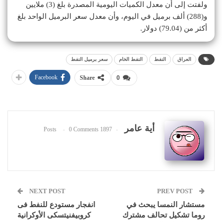
ولفتت إلى أن معدل الكميات اليومية المصدرة بلغ (3) ملايين
و(288) ألف برميل في اليوم، وأن معدل سعر البرميل الواحد بلغ
أكثر من (79.04) دولار.
العراق
النفط
النفط الخام
سعر برميل النفط
Facebook
Share
0
أية عامر
0 Comments
1897 Posts
NEXT POST
PREV POST
مستشار النمسا يبحث في
انفجار مستودع للنفط فى
روما تشكيل تحالف مشترك
كروبيفنيتسكى الأوكرانية