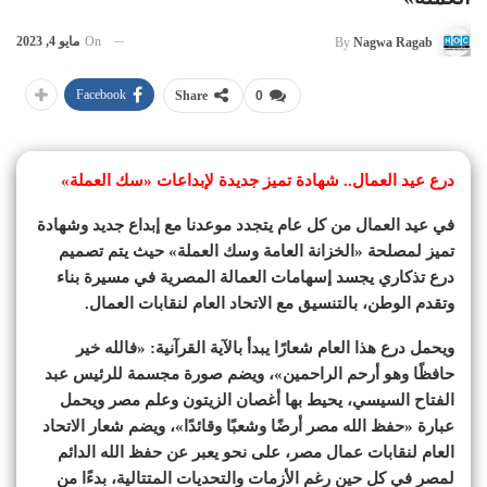
On
مايو 4, 2023
By
Nagwa Ragab
Facebook
Share
0
درع عيد العمال.. شهادة تميز جديدة لإبداعات «سك العملة»
في عيد العمال من كل عام يتجدد موعدنا مع إبداع جديد وشهادة
تميز لمصلحة «الخزانة العامة وسك العملة» حيث يتم تصميم
درع تذكاري يجسد إسهامات العمالة المصرية في مسيرة بناء
وتقدم الوطن، بالتنسيق مع الاتحاد العام لنقابات العمال.
ويحمل درع هذا العام شعارًا يبدأ بالآية القرآنية: «فالله خير
حافظًا وهو أرحم الراحمين»، ويضم صورة مجسمة للرئيس عبد
الفتاح السيسي، يحيط بها أغصان الزيتون وعلم مصر ويحمل
عبارة «حفظ الله مصر أرضًا وشعبًا وقائدًا»، ويضم شعار الاتحاد
العام لنقابات عمال مصر، على نحو يعبر عن حفظ الله الدائم
لمصر في كل حين رغم الأزمات والتحديات المتتالية، بدءًا من