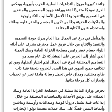
جائحة كورونا مرورًا بالتداعيات السلبية للحرب بأوروبا، ويعكس
الدرع نموذجًا متفردًا لدقة وبراعة جهود المصممين والمنفذين
في التصميم والتنفيذ وفقًا لأفضل الأساليب التكنولوجية
والماكينات الحديثة بدءًا من تكوين المجسم والحفر عليه، وطلائه
واستخدام فنون الكتابة المختلفة.
والمتأمل في درع عيد العمال هذا العام يدرك جودة التصميم
والتنفيذ والإنتاج من خلال فريق عمل محترف يشرف على أدائه
اللواء حسام خضر رئيس مصلحة الخزانة العامة وسك العملة
الذي أشار إلى الحرص على المشاركة كل عام بعدد من
التصاميم المختلفة لدرع عيد العمال ليتم اختيار أفضلها، ومن ثم
تتكاتف جميع الجهود في هذا الصدد للخروج بتحفة فنية ذات
طابع مختلف، ومذاق خاص تحمل رسالة هادفة تعبر عن تحديات
وإنجازات كل مرحلة بذاتها.
تحرص وزارة المالية ممثلة في «مصلحة الخزانة العامة وسك
العملة» على توثيق الأحداث والمناسبات المختلفة من خلال
إبداعات فنية تشمل دروعًا قومية وميداليات وأوسمة ونياشين
وأنماط التميز، فضلًا على سك عملات معدنية توثق الإنجازات