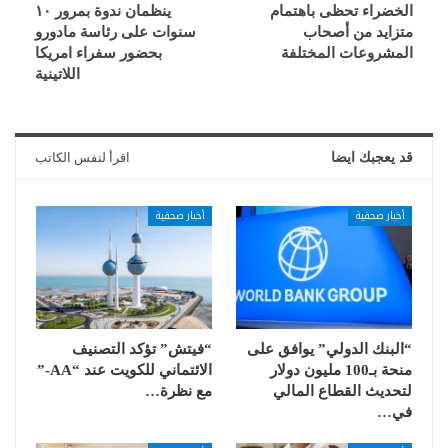
الخضراء تحظى باهتمام
ينظمان ندوة بمرور ١٠
متزايد من أصحاب
سنوات على رئاسة مادورو
المشروعات المختلفة
بحضور سفراء امريكا
اللاتينية
قد يعجبك ايضا
اقرأ لنفس الكاتب
أخبار صحفية
أخبار صحفية
“البنك الدولي” يوافق على
“فيتش” تؤكد التصنيف
منحة بـ100 مليون دولار
الائتماني للكويت عند “AA-”
لتحديث القطاع المالي
مع نظرة…
في…