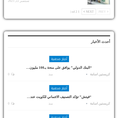
سبتمبر 22, 2025
1 od 2 |
NEXT
PREV
أحدث الأخبار
أخبار صحفية
“البنك الدولي” يوافق على منحة بـ100 مليون…
كريستين اسامة
منذ
0
أخبار صحفية
“فيتش” تؤكد التصنيف الائتماني للكويت عند…
كريستين اسامة
منذ
0
أخبار صحفية