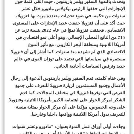
وتحدث بالندوة السفير ويلمر بارينتوس، حيث ألقى كلمة حول
الإنجازات التي حققها الرئيس نيكولاس مادورو خلال عشر
سنوات من حكمه، في ضوء تحديات متعددة مرت بها فنزويلا،
حيث أكد على أن فنزويلا حققت عديد الإنجازات على المستوى
الاقتصادي، فحققت فنزويلا نموًا في عام 2022 بنسبة تزيد عن
15٪ من الناتج المحلي الإجمالي، وهو أعلى نمو اقتصادي في
أمريكا اللاتينية ومنطقة البحر الكاريبي، مع تأثير التنوع
الاقتصادي الذي لم تشهده منذ سنوات. كما أشار إلى أن فنزويلا
مستمرة في سياساتها التي تعتمد على توزان القوى في عالم
جديد وترفض السياسات أحادية الجانب.
وفي ختام كلمته، قدم السفير ويلمر بارينتوس الدعوة إلى رجال
الأعمال وجميع المستثمرين لزيارة فنزويلا للتعرف على جميع
الفرص التي توفرها فنزويلا في مختلف المجالات. كما قدم
الشكر لمركز الحوار على اهتمامه الكبير بأمريكا اللاتينية وفنزويلا
على وجه الخصوص، مؤكدا على أن مركز الحوار بمثابة منصة
للتعريف بدول أمريكا اللاتينية وواقعها داخليا وخارجيا.
وجاءت أولى أوراق عمل الندوة بعنوان: “مادورو وعشر سنوات
من الإنجازات الداخلية” قدمها الأستاذ أحمد محمود الكاتب