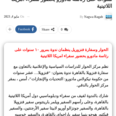
اللاتينية
On
مايو 4, 2023
By
Nagwa Ragab
Facebook
Share
0
الحوار وسفارة فنزوريل ينظمان ندوة بمرور ١٠ سنوات على
رئاسة مادورو بحضور سفراء امريكا اللاتينية
نظم مركز الحوار للدراسات السياسية والإعلامية بالتعاون مع
سفارة فنزويلا بالقاهرة ندوة بعنوان: “فنزويلا… عشر سنوات
من حكومة نيكولاس مادورو: التحديات والإنجازات”، أمس ، بمقر
مركز الحوار بالدقي.
شارك بالندوة لفيف من سفراء ودبلوماسيي دول أمريكا اللاتينية
بالقاهرة، وعلى رأسهم السفير ويلمر بارينتوس سفير فنزويلا
بالقاهرة، والسفير جونزالو أوريو لابيتا سفير الأرجنتين، والسفير
فيكتور هوجو بنييا سفير باراجواي بالقاهرة، والسفير خوسيه