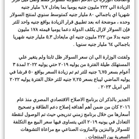
الزيادة الي ٢٢٢ مليون جنيه يوميا بما يعادل ٦,٧ مليار جنيه
شهريا اي باجمالي ٨٠ مليار جنيه كمتوسط سنوي لمنتج السولار
وحده ، موضحة انه بعد تطبيق قرار الزيادة بواقع جنيه واحد للتر
فإن السولار لازال يكلف الدولة دعما يوميا قيمته ١٧٨ مليون
جنيه بدلا من ٢٢٢ مليون جنيه اي مايعادل ٥,٣ مليار جنيه شهريا
باجمالي ٦٤ مليار جنيه سنويا .
ولفتت الوزارة الي ان سعر السولار ظل ثابتا ولم يتغير علي
المستهلك طيلة الفترة من يوليه ٢٠١٩ حتي يوليه ٢٠٢٢ لمدة ٣
أعوام بسعر ٦,٧٥ جنيه للتر ثم تم زيادة السعر بواقع ٥٠ قرشا في
يوليه الماضي ليباع بسعر ٧,٢٥ جنيه للتر خلال الفترة يوليه ٢٠٢٢
الي ابريل ٢٠٢٣ .
الجدير بالذكر ان برنامج الاصلاح الاقتصادي المصري منذ عام
٢٠١٦ كان من ضمن أهم أهدافه إصلاح دعم الطاقة و تصحيح
أسعارها من خلال برنامج زمني تدريجي حيث تم الوصول لنقطة
التعادل في يونيه ٢٠١٩ التي يتساوى فيها سعر البيع مع التكلفة
للسولار والبنزين والمازوت الصناعي مع مراعاة التشوهات
السعرية بين المنتجات .