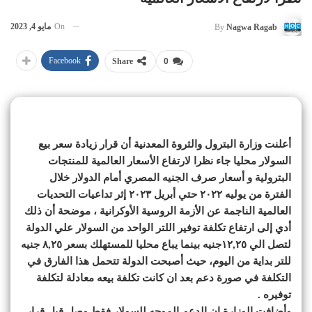
On
مايو 4, 2023
By
Nagwa Ragab
Facebook
Share
0
أعلنت وزارة البترول والثروة المعدنية أن قرار زيادة سعر بيع
السولار محليا جاء نظرا لارتفاع الأسعار العالمية للمنتجات
البترولية و أسعار صرف الجنيه المصري أمام الدولار خلال
الفترة من يوليه ٢٠٢٢ حتي أبريل ٢٠٢٣ إثر تداعيات التحديات
العالمية الناجمة عن الأزمة الروسية الأوكرانية ، موضحة أن ذلك
أدي إلى ارتفاع تكلفة توفير اللتر الواحد من السولار علي الدولة
لتصل الي ١٢,٢٥جنيه بينما يباع محليا للمستهلك بسعر ٨,٢٥ جنيه
للتر بداية من اليوم، حيث أصبحت الدولة تتحمل هذا الفارق في
التكلفة في صورة دعم بعد ان كانت تكلفة بيعه معادلة لتكلفة
توفيره .
وأضافت الوزارة ان الدعم الموجه للسولار فقط وصل قبل قرار