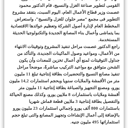
القومى لتطوير صناعة الغزل والنسيج، قام الدكتور محمود
عصمت وزير قطاع الأعمال العام، اليوم السبت، بتفقد مشروع
التطوير فى مجمع “مصر حلوان للغزل والنسيج”، واستعراض
المخطط العام لإدارة أصول الشركة وتعظيم عوائدها الاقتصادية
بما يتماشى وأعمال بناء المصانع الجديدة والتكنولوجيا الحديثة
المستخدمة.
راجع الدكتور عصمت مراحل تنفيذ المشروع وتوقيتات الانتهاء
من الأعمال، ومواعيد وصول الماكينات الجديدة، والتأكد من
جداول التوقيتات لمنع أي أعمال تخزين للمعدات وأن يكون
الشحن متوافق مع مواعيد التركيب مباشرةً، موضحاً مراحل
تنفيذ مصانع النسيج والتحضيرات بطاقة إنتاجية تبلغ 11 مليون
متر من الأقمشة والملايات سنويا وبحجم استثمارات 14,2 مليون
يورو، ومصنع التجهيز والصباغة بطاقة إنتاجية 11 مليون متر
أقمشة وملايات باستثمارات 8 ملايين يورو، وكذلك مصنع الحياكة
والتفصيل بطاقة إنتاجية 3 ملايين قطعة قماش شهريا
باستثمارات 800 ألف يورو بإجمالي استثمارات 23 مليون يورو
بالإضافة إلى أعمال الإنشاءات وتجهيز المصانع والتى تبلغ حجم
استثماراتها 495 مليون جنيه.