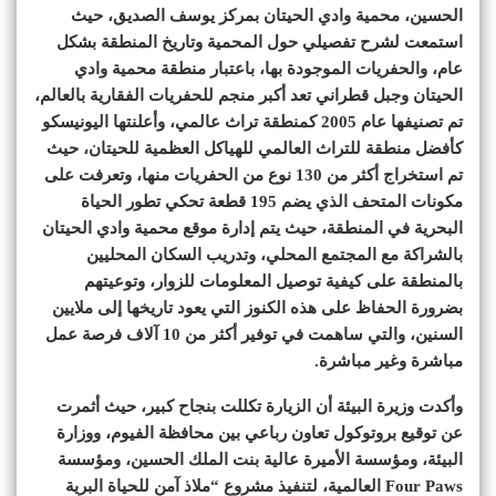
الحسين، محمية وادي الحيتان بمركز يوسف الصديق، حيث
استمعت لشرح تفصيلي حول المحمية وتاريخ المنطقة بشكل
عام، والحفريات الموجودة بها، باعتبار منطقة محمية وادي
الحيتان وجبل قطراني تعد أكبر منجم للحفريات الفقارية بالعالم،
تم تصنيفها عام 2005 كمنطقة تراث عالمي، وأعلنتها اليونيسكو
كأفضل منطقة للتراث العالمي للهياكل العظمية للحيتان، حيث
تم استخراج أكثر من 130 نوع من الحفريات منها، وتعرفت على
مكونات المتحف الذي يضم 195 قطعة تحكي تطور الحياة
البحرية في المنطقة، حيث يتم إدارة موقع محمية وادي الحيتان
بالشراكة مع المجتمع المحلي، وتدريب السكان المحليين
بالمنطقة على كيفية توصيل المعلومات للزوار، وتوعيتهم
بضرورة الحفاظ على هذه الكنوز التي يعود تاريخها إلى ملايين
السنين، والتي ساهمت في توفير أكثر من 10 آلاف فرصة عمل
مباشرة وغير مباشرة.
وأكدت وزيرة البيئة أن الزيارة تكللت بنجاح كبير، حيث أثمرت
عن توقيع بروتوكول تعاون رباعي بين محافظة الفيوم، ووزارة
البيئة، ومؤسسة الأميرة عالية بنت الملك الحسين، ومؤسسة
Four Paws العالمية، لتنفيذ مشروع “ملاذ آمن للحياة البرية