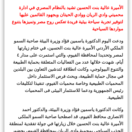
الأميرة عالية بنت الحسين تشيد بالنظام المصري في ادارة
محميتي وادي الريان ووادي الحيتان وبجهود القائمين عليها
لتوفير تجربة سياحة بيئية فريدة تعكس روح مصر وتميزها بتنوع
مواردها السياحية
ودعت اليوم الدكتورة ياسمين فؤاد وزيرة البيئة صاحبة السمو
الملكي الأردني الأميرة عالية بنت الحسين، في ختام زيارتها
لمصر وتحديدا لمحافظة الفيوم، والتي استمرت على مدار ٤
أيام، شهدت خلالها عدد من الفعاليات المتعلقة بحماية الطبيعة
والتنوع البيولوجي، وكانت انطلاقة لتدشين التعاون بين البلدين
في مجال حماية الطبيعة، وبحث فرص الاستثمار داخل
المحميات الطبيعية وخاصة محميات الفيوم، تنفيذا لتكليفات
رئيس الجمهورية ودعما للاستثمار البيئى فى المحميات
الطبيعية.
وكانت الدكتورة ياسمين فؤاد وزيرة البيئة، والدكتور احمد
الانصارى محافظ الفيوم، قد اصطحبا صاحبة السمو الملكى
الأميرة عالية بنت الحسين خلال زيارتها في جولة تفقدية لمنطقة
الجذب السياحى بمحمية وادى الريان بمحافظة الفيوم، بحضور