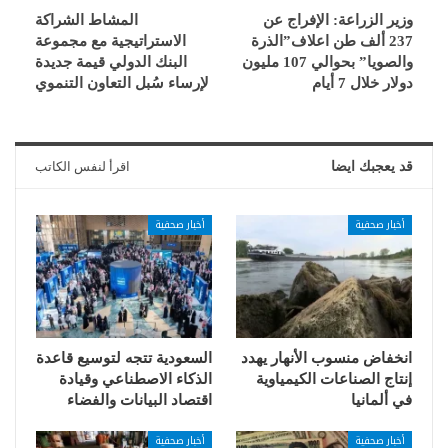
وزير الزراعة: الإفراج عن
المشاط الشراكة
237 ألف طن اعلاف”الذرة
الاستراتيجية مع مجموعة
والصويا” بحوالي 107 مليون
البنك الدولي قيمة جديدة
دولار خلال 7 أيام
لإرساء سُبل التعاون التنموي
قد يعجبك ايضا
اقرأ لنفس الكاتب
أخبار صحفية
أخبار صحفية
انخفاض منسوب الأنهار يهدد
السعودية تتجه لتوسيع قاعدة
إنتاج الصناعات الكيمياوية
الذكاء الاصطناعي وقيادة
في ألمانيا
اقتصاد البيانات والفضاء
أخبار صحفية
أخبار صحفية