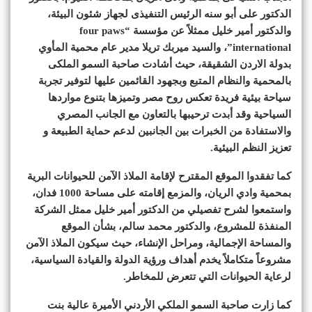
الدكتور على أبو سنه الرئيس التنفيذى لجهاز شئون البيئة،
والدكتور أمير خليل ممثلاً عن مؤسسة “four paws
international”، والسيد ميربك تريلا مدير عام محمية المأوي
بدولة الاردن الشقيقة، حيث أشادت صاحبة السمو الملكى
بالمحمية والنظام المتبع وبجهود القائمين عليها لتوفير تجربة
سياحة بيئية فريدة تعكس روح مصر وتميزها بتنوع مواردها
السياحية وقد أبدت ترحيبها بالتعاون مع الجانب المصري
والاستفادة من الخبرات بين الجانبين لدعم حماية الطبيعة و
تعزيز النظم البيئية.
كما تفقدوا الموقع المقترح لإقامة الملاذ الآمن للحيوانات البرية
بمحمية وادي الريان، والمزمع إقامته على مساحة 1000 فدان،
واستمعوا لشرح تفصيلي من الدكتور أمير خليل ممثل الشركة
المنفذة للمشروع، والدكتور محمد سالم، بشأن الموقع
والمساحة الإجمالية، ومراحل الإنشاء، حيث سيكون الملاذ الآمن
مشروعاً متكاملاً يخدم أهداف ورؤية الدولة والقيادة السياسية،
لرعاية الحيوانات التي تتعرض للمخاطر.
كما زارت صاحبة السمو الملكي الأردني الأميرة عالية بنت