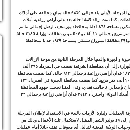
وأوضح وزير التنمية المحلية أن إجمالي ما تم تنفيذه خلال المرحلة الأولى بلغ حوالى 6430 حالة مبانٍ مخالفة على أملاك
الدولة على مساحة 1٫6 مليون متر مربع فى جميع المحافظات، كما تمت إزالة 1445 حالة تعد على أراض زراعية أملاك
دولة على مساحة 4401 فدان، و154 مخالفة استزراع سمكى بمساحة 875 فدانا بمحافظة بورسعيد، ليصل إجمالي ما تم
استرداده خلال المرحلتين الأولى والثانية إلي ٢.٨ مليون متر مربع بإجمالي ١١ ألف و ٥٠٧ مبني مخالف، وإزالة ٣١٨٥ حالة
تعد علي الأراضي الزراعية بمساحة ١٠ الاف و ٣٧ فدان، و٢٩٤ مخالفة استزراع سمكى بمساحة ١٩٣٩ فدانا بمحافظة
رة والجيزة والمنيا خلال المرحلة الثانية من موجة الإزالات
الـ٢١، حيث أشار تقرير غرفة العمليات وإدارة الأزمات بالوزارة، إلى أن محافظة الشرقية نجحت في استرداد ٢٩٥ ألف
متر مربع بإجمالي ١٤٩٩ حالة مباني مخالفة، واسترداد ١٨٣٨ فدان أراضي زراعية بإجمالي ٩١٣ حالة، كما نجحت محافظة
البحيرة في إزالة ٦٦٦ حالة مباني مخالفة على مساحة ٢٠٨ ألف متر مربع، كما نجحت محافظة الجيزة في استرداد ١٢٢
ألف متر مربع بإجمالي ٣٢١ حالة مباني مخالفة، و٤٨٦ فدان بإجمالي ٨ حالات تعدي، وفى المنيا نجحت جهود المحافظة
في إزالة ٢٧٧ حالة مباني مخالفة على ٣٥.٥ ألف متر من أملاك الدولة، واسترداد ٢٤٤٢ فدان أراضي زراعية بإجمالي ٢٢
ة العمليات وإدارة الأزمات بالبدء في الاستعداد لإطلاق المرحلة
الثالثة من الموجة الـ٢١ والتي ستبدأ في 24 يونيو الجاري إلى 14 يوليو الشهر المقبل لاستكمال تلك الأعمال، وذلك من
وجهات الولاية المعنية لتذليل أى معوقات تقف حائلا أمام عمليات