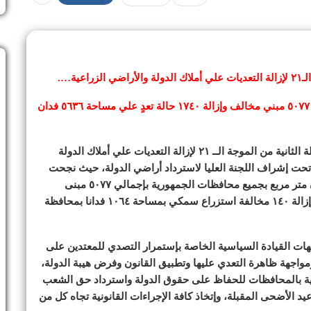
ية….
اللواء هشام آمنة: استرداد ١.٢ مليون متر مربع بإجمالي ٥٠٧٧ مبني مخالف وإزالة ١٧٤٠ حالة تعدٍ علي مساحة ٥٦٣٦ فدان
أعلن اللواء هشام آمنة وزير التنمية المحلة، انتهاء المرحلة الثانية من الموجة الــ ٢١ لإزالة التعديات علي أملاك الدولة
أراضي الزراعية، والتي كانت قد بدأت ٢٧ مايو ٢٠٢٣، تحت إشراف اللجنة العليا لاسترداد أراضي الدولة، حيث نجحت
الدولة “على مدار تلك المرحلة ” في استرداد ١.٢ مليون متر مربع بجميع محافظات الجمهورية بإجمالي ٥٠٧٧ مبنى
مخالف، وإزالة ١٧٤٠حالة تعد على مساحة ٥٦٣٦ فدانا، وإزالة ١٤٠ مخالفة استزراع سمكي بمساحة ١٠٦٤ فدانا بمحافظة
جيهات القيادة السياسية الخاصة بإستمرار التصدي للمعتدين على
ومواجهة ظاهرة التعدي عليها وتطبيق القانون وفرض هيبة الدولة،
يذية بالمحافظات للحفاظ على حقوق الدولة واسترداد حق الشعب
يد الأضحى المقبلة، وإتخاذ كافة الإجراءات القانونية تجاه كل من