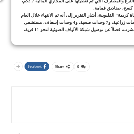
من 12 مشروعا ضمن برنامج تحسين البيئة، وبلغ أطوال الترع والمصارف التي تم تغطيتها على المجاري المائية 2.7كم،
ة” القليوبية، أشار التقرير إلى أنه تم الانتهاء خلال العام
(21/2022)، من تنفيذ 3 وحدات إجتماعية، 5 مجمعات خدمات زراعية، و7 وحدات صحية، و4 وحدات إسعاف، مستشفى
مركزي، 2 محطة معالجة الصرف الصحي، محطة مياه الشرب، فضلاً عن توصيل شبكة الألياف الضوئية لنحو 11 قرية،
Facebook
Share
0