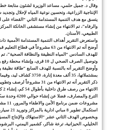
الإنتاجية الزراعية، وتحسين نوعية المياه لإحلال وتجدي
يتسق مع هدف التنمية المستدامة الثاني “القضاء على ال
والرفاه”، تم الانتهاء من إنشاء مستشفى الخانكة المركزي
الطبيعي، الأسنان.
واستعرض التقرير أهداف التنمية المستدامة الأممية ذات ال
وتوصيل الصرف الصحي ل 10 قرى، وإنشاء محطة رفع وخط طرد منطقة الساحل القبلي بالرملة.
بمشتملاتها، 35 ألف معدة 
مشروعات
استكمال تطوير 8 مباني ادارية بالمراكز وتوريد 21 سيارة.
وبخصوص الهدف الثاني عشر “الاستهلاك والإنتاج المسؤولا
الخليلي، الحيزانية، ترعة شاكر، كشمير اليمني، البرشومي