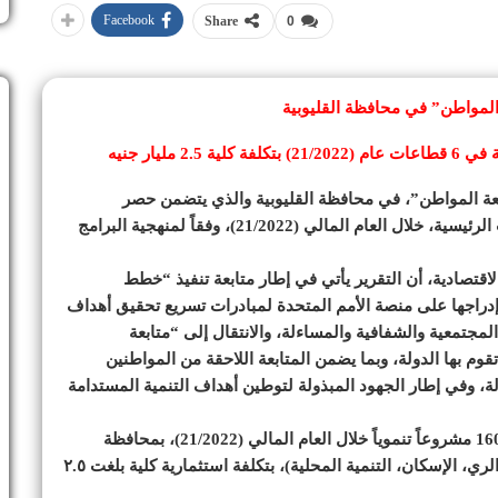
Facebook
Share
0
ة المواطن” في محافظة القليوبية
ابعة المواطن”، في محافظة القليوبية والذي يتضمن حصر
للمشروعات التي تم الانتهاء منها بالكامل في القطاعات الرئيسية، خلال العام المالي (21/2022)، وفقاً لمنهجية البرامج
لاقتصادية، أن التقرير يأتي في إطار متابعة تنفيذ “خطط
دراجها على منصة الأمم المتحدة لمبادرات تسريع تحقيق أهداف
لمجتمعية والشفافية والمساءلة، والانتقال إلى “متابعة
وم بها الدولة، وبما يضمن المتابعة اللاحقة من المواطنين
لة، وفي إطار الجهود المبذولة لتوطين أهداف التنمية المستدامة
وأوضحت الدكتورة هالة السعيد أنه تم الانتهاء من تنفيذ 160 مشروعاً تنموياً خلال العام المالي (21/2022)، بمحافظة
القليوبية في 6 قطاعات تشمل (التعليم، الصحة، النقل، الري، الإسكان، التنمية المحلية)، بتكلفة استثمارية كلية بلغت ٢.٥