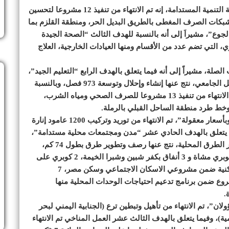
وقال د. جميل حلمي، مساعد الوزيرة لشئون متابعة خطة التنمية المستدامة، إنه تم الانتهاء من تنفيذ 12 مشروعا لتحسين
د شبكات الصرف المغطى بالطريق البديل الحر، ومنطقة القلزم بما
جوع”، مشيراَ إلى أنه بالنسبة للهدف الثالث “الصحة الجيدة
، التي تضم عدد من الأقسام ومنها العيادات الخارجية، العلاج
صلة، مشيراً إلى أنه فيما يتعلق بالهدف الرابع “التعليم الجيد”،
أوضح أنه تم الانتهاء من 63 مشروعاً في قطاع التعليم قبل الجامعي، نتج عنها إنشاء وإحلال وتوسعة 973 فصل، وبالنسبة
للهدف السادس “المياه النظيفة والنظافة الصحية”، تم الانتهاء من تنفيذ 13 مشروعا للصرف الصحي ومياه الشرب،
وأوضح التقرير أنه بالنسبة للهدف السابع “طاقة نظيفة وبأسعار معقولة”، تم الانتهاء من توريد وتركيب 1200 عامود إنارة
إنارة، 3750 كشاف ليد، وفيما يتعلق بالهدف الحادي عشر “مدن ومجتمعات محلية مستدامة”،
ذكر التقرير أنه تم الانتهاء من 31 مشروعاً لرصف وتطوير الطرق المحلية، نتج عنها رصف وتطوير طرق بطول 74 كم،
الانتهاء من رصف طرق داخلية بأطوال 54 كم، إنشاء 2 كوبري مشاة و 3 أنفاق بكفر شبين وشبرا الخيمة، 2 كوبري على
الترع والمصارف، فضلا عن إنشاء حوالي 4200 وحدة سكنية ضمن مشروعي الاسكان الاجتماعي وسكن مصر، 7
 ضمن برنامج الأمن والاطفاء والمرور، 11 مشروع ضمن برنامج تدعيم احتياجات الوحدات المحلية منها
ن”، تم الانتهاء من تأهيل وتبطين ترع (الجنابية اليمني لبحر
ة)، وفيما يتعلق بالهدف الثالث عشر العمل المناخي تم الانتهاء