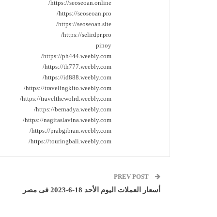
https://seoseoan.online/
https://seoseoan.pro/
https://seoseoan.site/
https://selirdpr.pro/
pinoy
https://ph444.weebly.com/
https://th777.weebly.com/
https://id888.weebly.com/
https://travelingkito.weebly.com/
https://travelthewolrd.weebly.com/
https://bernadya.weebly.com/
https://nagitaslavina.weebly.com/
https://prabgibran.weebly.com/
https://touringbali.weebly.com/
PREV POST
أسعار العملات اليوم الأحد 18-6-2023 فى مصر