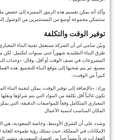
وأكد أنه يمكن تقسيم هذه الرموز المميزة إلى حصص ملك
ستتمكن مجموعة أوسع من المستثمرين من الوصول إلى ال
توفير الوقت والتكلفة
وبيّن سامي لي أن الشركة تستعمل تقنية البناء المعياري
طرق البناء التقليدية شهوراً حتى سنوات لتكتمل. لكن مع
المشروعات في نصف الوقت أو أقل، وقال: «وحدات البناء
مصنع، ثم يتم شحنها إلى موقع البناء للتجميع. هذه العملي
كبيراً من الوقت».
وزاد: «بالإضافة إلى توفير الوقت، يمكن لتقنية البناء ال
تكون غالباً أقل تكلفة من المواد التي يتم شراؤها ونقلها 
المعياري المتكامل وفقاً للمواصفات الدقيقة، التي يمك
المكان المناسب لتنمية الأعمال
وشدد على أن الشرق الأوسط، وخاصة السعودية، هي المك
الإمكانات في المملكة، حيث تمتلك رؤية طموحة للغاية لل
العقارات جزءاً مهماً جداً من اقتصاد السعودية، وتشير ا