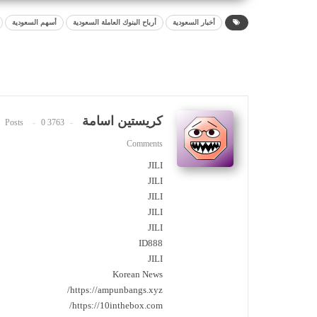
أخبار السعودية
أرباح البنوك العاملة السعودية
أسهم السعودية
كريستين اسامة
0
3763 Posts
Comments
JILI
JILI
JILI
JILI
JILI
ID888
JILI
Korean News
https://ampunbangs.xyz/
https://10inthebox.com/