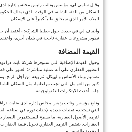
وقال سامي لي، مؤسس ونائب رئيس مجلس إدارة لدى «ناي
السكان من الفئة الشابة، في الوقت الذي تمتلك الحكومة
البلاد، الأمر الذي سيخلق طلباً كبيراً على الإسكان.
وأضاف لي في حديث حول خطط الشركة: «أعتقد أن خبرتن
تطوير مشروعات عقارية ناجحة في بلدان أخرى، وأعتقد 
القيمة المضافة
وحول القيمة الإضافية التي ستوفرها شركة نايت دراغون 
التطوير العقاري على أنه عملية مباشرة؛ العثور على 
تصميم وبناء الأساس والهيكل، ثم بيعه من أجل الربح. وم
كثير من العوامل التي تجب مراعاتها، مثل السكان الشبا
جلب أحدث الابتكارات التكنولوجية».
وتابع مؤسس ونائب رئيس مجلس إدارة لدى «نايت دراغون»:
التي تستخدم تقنيات جديدة لإحداث ثورة في صناعة العق
لترميز الأصول العقارية، ما يسمح للمستثمرين الصغار ب
العقارات. يتضمن الترميز العقاري تحويل قيمة العقارات 
الرقمية والتحويل».