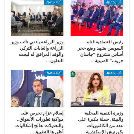
أخبار صحفية
أخبار صحفية
رئيس اقتصادية قناة
وزير الزراعة يلتقي نائب وزير
السويس يشهد وضع حجر
الزراعة والغابات التركي
أساس مشروع “جاسان
والوفد المرافق له لبحث
جروب” الصينية…
التعاون…
أخبار صحفية
أخبار صحفية
وزيرة التنمية المحلية
إسلام عزام نحرص على
والبيئة: حملة مكبرة على
مواكبة تطورات الأسواق..
عدد من الكافتيريات
والتعديلات تعالج إشكاليات
بكورنيش الإسكندرية.
أظهرها التطبيق…