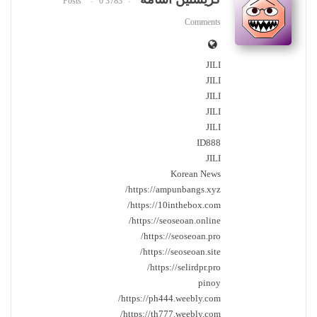
0
3783 Posts
Comments
JILI
JILI
JILI
JILI
JILI
ID888
JILI
Korean News
https://ampunbangs.xyz/
https://10inthebox.com/
https://seoseoan.online/
https://seoseoan.pro/
https://seoseoan.site/
https://selirdpr.pro/
pinoy
https://ph444.weebly.com/
https://th777.weebly.com/