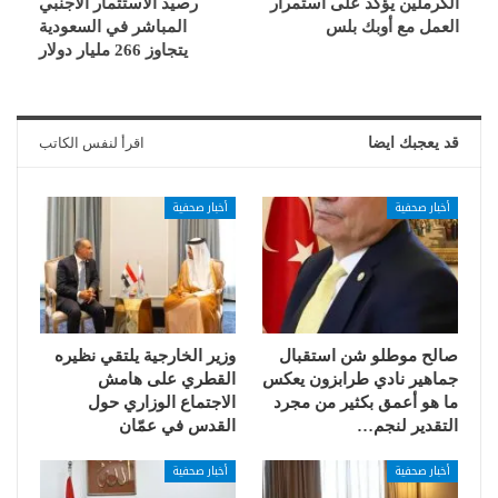
الكرملين يؤكد على استمرار
رصيد الاستثمار الأجنبي
العمل مع أوبك بلس
المباشر في السعودية
يتجاوز 266 مليار دولار
قد يعجبك ايضا
اقرأ لنفس الكاتب
أخبار صحفية
أخبار صحفية
صالح موطلو شن استقبال
وزير الخارجية يلتقي نظيره
جماهير نادي طرابزون يعكس
القطري على هامش
ما هو أعمق بكثير من مجرد
الاجتماع الوزاري حول
التقدير لنجم…
القدس في عمّان
أخبار صحفية
أخبار صحفية