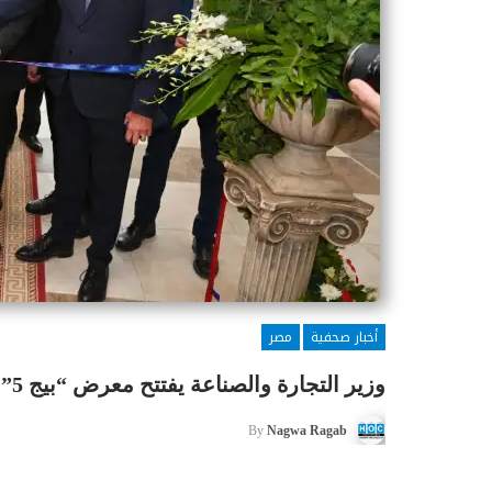
أخبار صحفية
مصر
وزير التجارة والصناعة يفتتح معرض “بيج 5” لمواد البناء والتشييد في نسخته الخامسة
By
Nagwa Ragab