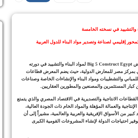
ر إقليمي لصناعة وتصدير مواد البناء للدول العربية
افتتح المهندس/ أحمد سمير وزير التجارة والصناعة معرض Big 5 Construct Egypt لمواد البناء والتشييد في دورته
ل الفترة من 19 إلى 21 يونيو الجاري بمركز مصر للمعارض الدولية، حيث يضم المعرض قطاعات
 للمباني والتشطيبات ومواد البناء والإنشاءات الخاصة وصناعات
ن كبار المستثمرين والمصنعين والمطورين العقاريين.
 القطاعات الانتاجية والتصديرية في الاقتصاد المصري والذي يتمتع
نتاجية والعمالة المؤهلة والمواد الخام ذات الجودة العالية،
كبير من الأسواق الإفريقية والعربية والعالمية، مشيراً إلى أن
فير احتياجات الدولة لإنشاء المشروعات القومية الكبرى