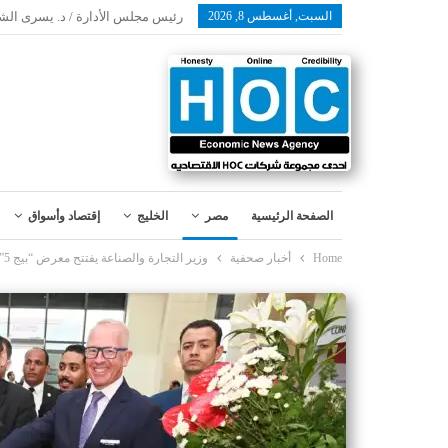
السبت, أغسطس 8, 2026
رئيس مجلس الأدارة / د. يسرى الش
الصفحة الرئيسية
مصر
الخليج
إقتصاد وأسواق
Home
أخبار صحفية
وزير التجارة والصناعة يفتتح معرض “بيج 5” لمواد البناء والتشييد في نسخته الخامسة