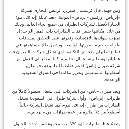
ومن جهته، قال كريستيان شيرير، الرئيس التجاري لشركة
«إيرباص» ورئيس «إيرباص» الدولية: «تعد عائلة (إيه 320 نيو)
الخيار الأفضل لشركات الطيران في جميع أنحاء العالم، وذلك
من خلال مكانتها ضمن فئات الطائرات ذات الممر الواحد؛ إذ
تميزت بفوائدها الاقتصادية وقدرتها على التحليق لمسافات
طويلة وحجم مقصورتها الواسعة، ويشمل ذلك مساهمتها في
قطاع الطيران منخفض التكلفة الذي تشغّل شركات الطيران فيه
عملياتها وسط بيئة أعمال تنافسية. كما نتطلع إلى العمل مع
شركة طيران (ناس) لدعم خططها الطموحة نحو تطوير
أسطولها المستقبلي وتعزيز مكانتها في السوق السعودية
الواعدة».
وتعد طيران «ناس» من الشركات التي تشغل أسطولاً كاملاً من
طائرات «إيرباص»، وأول شركة طيران في السعودية تشغل
الطائرات من طراز «إيه 320 نيو»، كما تشغل الشركة حالياً
أسطولاً من 32 طائرة من عدة طرازات من «إيرباص».
وتضمّ عائلة طائرات «إيه 320 نيو» مجموعةً من أحدث الحلول