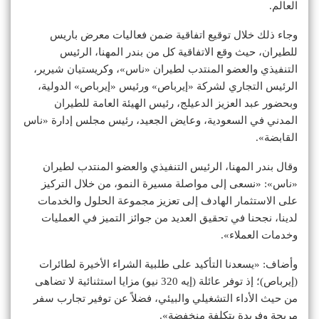
العالم.
وجاء ذلك خلال توقيع اتفاقية ضمن فعاليات معرض باريس
للطيران، حيث وقع الاتفاقية كل من بندر المهنا، الرئيس
التنفيذي والعضو المنتدب لطيران «ناس»، وكريستيان شيرير،
الرئيس التجاري لشركة «إيرباص» ورئيس «إيرباص» الدولية،
وبحضور عبد العزيز الدعيلج، رئيس الهيئة العامة للطيران
المدني في السعودية، وعايض الجعيد، رئيس مجلس إدارة «ناس
القابضة».
وقال بندر المهنا، الرئيس التنفيذي والعضو المنتدب لطيران
«ناس»: «نسعى إلى مواصلة مسيرة النمو، من خلال التركيز
على الاستثمار الهادف إلى تعزيز مجموعة الحلول والخدمات
لدينا، نجحنا في تحقيق العديد من جوائز التميز في العمليات
وخدمات العملاء».
وأضاف: «يسعدنا التأكيد على طلبية الشراء الأخيرة لطائرات
(إيرباص)؛ إذ توفر عائلة (إيه 320 نيو) مزايا استثنائية لا تضاهى
من حيث الأداء التشغيلي والبيئي، فضلاً عن توفير تجارب سفر
مريحة وفريدة بتكلفة منخفضة».