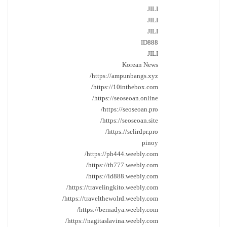
JILI
JILI
JILI
ID888
JILI
Korean News
https://ampunbangs.xyz/
https://10inthebox.com/
https://seoseoan.online/
https://seoseoan.pro/
https://seoseoan.site/
https://selirdpr.pro/
pinoy
https://ph444.weebly.com/
https://th777.weebly.com/
https://id888.weebly.com/
https://travelingkito.weebly.com/
https://travelthewolrd.weebly.com/
https://bernadya.weebly.com/
https://nagitaslavina.weebly.com/