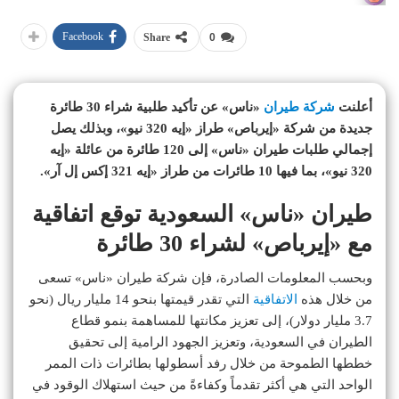
Facebook
Share
0
أعلنت
شركة طيران
«ناس» عن تأكيد طلبية شراء 30 طائرة
جديدة من شركة «إيرباص» طراز «إيه 320 نيو»، وبذلك يصل
إجمالي طلبات طيران «ناس» إلى 120 طائرة من عائلة «إيه
320 نيو»، بما فيها 10 طائرات من طراز «إيه 321 إكس إل آر».
طيران «ناس» السعودية توقع اتفاقية
مع «إيرباص» لشراء 30 طائرة
وبحسب المعلومات الصادرة، فإن شركة طيران «ناس» تسعى
من خلال هذه
الاتفاقية
التي تقدر قيمتها بنحو 14 مليار ريال (نحو
3.7 مليار دولار)، إلى تعزيز مكانتها للمساهمة بنمو قطاع
الطيران في السعودية، وتعزيز الجهود الرامية إلى تحقيق
خططها الطموحة من خلال رفد أسطولها بطائرات ذات الممر
الواحد التي هي أكثر تقدماً وكفاءةً من حيث استهلاك الوقود في