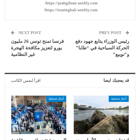
https://prabgibran.weebly.com/
https://touringbali.weebly.com/
NEXT POST
PREV POST
رئيس الوزراء يتابع جهود دفع
فرنسا تمنح تونس 26 مليون
الحركة السياحية في “طابا”
يورو لتعزيز مكافحة الهجرة
و”نويبع”
غير النظامية
قد يعجبك ايضا
اقرأ لنفس الكاتب
أخبار صحفية
أخبار صحفية