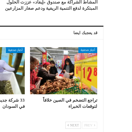
المشاط الشراكة مع صندوق «إيفاد» عززت الحلول
المبتكرة لدفع التنمية الريفية ودعم صغار المزارعين
قد يعجبك ايضا
أخبار صحفية
أخبار صحفية
تراجع التضخم في الصين خلافاً
33 شركة جدي
لتوقعات الخبراء
في السودان
NEXT
PREV