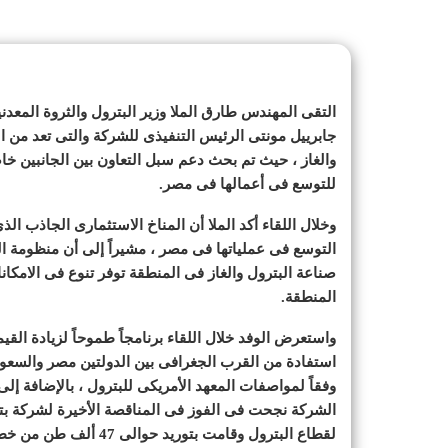
التقى المهندس طارق الملا وزير البترول والثروة المعدن
جابرييل مونتى الرئيس التنفيذى للشركة والتى تعد من ا
والغاز ، حيث تم بحث دعم سبل التعاون بين الجانبين 
للتوسع فى أعمالها فى مصر.
وخلال اللقاء أكد الملا أن المناخ الاستثمارى الجاذب ال
التوسع فى عملياتها فى مصر ، مشيراً إلى أن منظومة ا
صناعة البترول والغاز فى المنطقة توفر تنوع فى الامكا
المنطقة.
واستعرض الوفد خلال اللقاء برنامجاً طموحاً لزيادة ا
استفادة من القرب الجغرافى بين الدولتين مصر والسعو
وفقاً لمواصفات المعهد الأمريكى للبترول ، بالإضافة إلى
الشركة نجحت فى الفوز فى المناقصة الأخيرة لشركة بتر
لقطاع البترول وقامت بتوريد حوالى 47 ألف طن من خطوط الأنابيب منذ عام 2018.