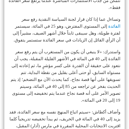
نتمكن من جذب الاستثمارات المباشرة عندما يرتفع سعر الفائدة
فقط».
وتساءل عما إذا كان قرار لجنة السياسة النقدية رفع سعر
الفائدة
إلى المستوى المفترض، وهو 25 في المائة، سيستمر
لفترة طويلة، وهل سيبقى ثابتاً خلال أشهر الصيف، مشيراً إلى
أن الرأي القائل إن الزيادات في سعر الفائدة ستستمر يتفوق.
واستدرك: «لا ينبغي أن يكون من المستغرب أن يتم رفع سعر
الفائدة إلى 40 في المائة في الأشهر القليلة المقبلة، يجب أن
نتعود على حقيقة أن القدرة على كسر مؤشرٍ ما، ثم إعادته إلى
مستواه السابق، أو حتى أعلى بقليل من نقطة البداية، تتم
تسويقها على أنها قصة نجاح، كما يحدث الآن مع التضخم؛ إذ يتم
الحديث بفخر عن تراجعه من 85 إلى 40 في المائة، وسيتم
تصوير الأمر على أنه قصة نجاح عندما يتم تخفيضه إلى مستوى
19 إلى 20 في المائة».
وأضاف أكطاش: «سيتم اتباع المنهج نفسه مع سعر الفائدة، فقد
يزيد إلى 40 في المائة في الخريف، ثم يبدأ تخفيضه تدريجياً كلما
اقتربت الانتخابات المحلية المقررة في مارس (آذار) المقبل،