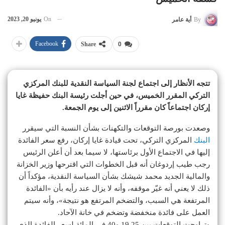
On
يونيو 20, 2023
By
أية عامر
Facebook
Share
0
تتجه الأنظار إلى اجتماع لجنة السياسة النقدية للبنك المركزي
التركي المقرر الخميس، في حين أجلت رئيسة البنك حفيظة غايا
إركان اجتماعاً كان مقرراً الاثنين إلى يوم الجمعة.
وصعدت بورصة التوقعات والتكهنات بشأن النسبة التي سيقرر
البنك
المركزي التركي، تحت قيادة غايا إركان، رفع سعر الفائدة
إليها في الاجتماع الأول برئاستها، لا سيما بعد أن أعلن الرئيس
رجب طيب إردوغان أنه قبل الخطوات التي اقترحها وزير الخزانة
والمالية الجديد محمد شيشك بشأن السياسة النقدية، مؤكداً أن
ذلك لا يعني أنه غيّر موقفه، وأنه لا يزال عند رأيه بأن «الفائدة
المرتفعة هي السبب، والتضخم المرتفع هو نتيجة»، وأنه سيتم
العمل على فائدة منخفضة وتضخم في خانة الآحاد.
وتراوحت التوقعات بين 19.25 و40 في المائة لسعر الفائدة الذي