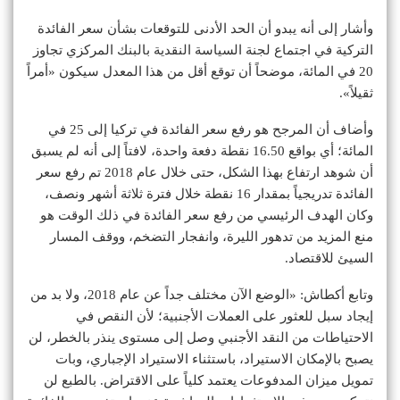
وأشار إلى أنه يبدو أن الحد الأدنى للتوقعات بشأن سعر الفائدة
التركية في اجتماع لجنة السياسة النقدية بالبنك المركزي تجاوز
20 في المائة، موضحاً أن توقع أقل من هذا المعدل سيكون «أمراً
ثقيلاً».
وأضاف أن المرجح هو رفع سعر الفائدة في تركيا إلى 25 في
المائة؛ أي بواقع 16.50 نقطة دفعة واحدة، لافتاً إلى أنه لم يسبق
أن شوهد ارتفاع بهذا الشكل، حتى خلال عام 2018 تم رفع سعر
الفائدة تدريجياً بمقدار 16 نقطة خلال فترة ثلاثة أشهر ونصف،
وكان الهدف الرئيسي من رفع سعر الفائدة في ذلك الوقت هو
منع المزيد من تدهور الليرة، وانفجار التضخم، ووقف المسار
السيئ للاقتصاد.
وتابع أكطاش: «الوضع الآن مختلف جداً عن عام 2018، ولا بد من
إيجاد سبل للعثور على العملات الأجنبية؛ لأن النقص في
الاحتياطات من النقد الأجنبي وصل إلى مستوى ينذر بالخطر، لن
يصبح بالإمكان الاستيراد، باستثناء الاستيراد الإجباري، وبات
تمويل ميزان المدفوعات يعتمد كلياً على الاقتراض. بالطبع لن