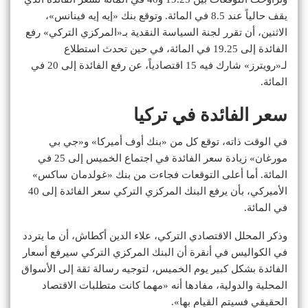
يقف حالياً عند 8.5 في المائة. وتوقع بنك «إيه إيه فينانس»،
الاثنين، أن تقرر لجنة السياسة النقدية بـ«المركزي التركي» رفع
الفائدة إلى 19.25 في المائة، في حين تحدث استطلاع
لـ«رويترز» شارك فيه 15 اقتصادياً، عن رفع الفائدة إلى 20 في
المائة.
سعر الفائدة في تركيا
في الوقت ذاته، توقع كل من «بنك أوف أميركا» و«جي بي
مورغان» زيادة سعر الفائدة في اجتماع الخميس إلى 25 في
المائة. أما أعلى التوقعات فجاءت من بنك «غولدمان ساكس»
الأميركي، بأن يرفع البنك المركزي التركي سعر الفائدة إلى 40
في المائة.
وذكر المحلل الاقتصادي التركي، علاء الدين أكطاش، أن ما يتردد
في الكواليس في أنقرة أن البنك المركزي التركي سيرفع أسعار
الفائدة بشكل كبير يوم الخميس، لتوجيه رسالة ثقة إلى الأسواق
المحلية والدولية، مفادها أنه «مهما كانت متطلبات الاقتصاد
الحقيقي فسيتم القيام بها».