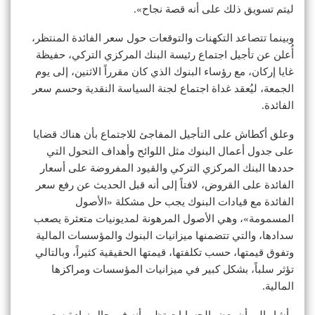
ليتم تسويق ذلك على أنه قصة نجاح».
وبينما تتصاعد التكهنات والتوقعات حول سعر الفائدة المنتظر،
أُعلن عن تأجيل اجتماع رئيسة البنك المركزي التركي، حفيظة
غايا إركان، مع رؤساء البنوك الذي كان مقرراً الاثنين، إلى يوم
الجمعة، ليُعقد غداة اجتماع لجنة السياسة النقدية وحسم سعر
الفائدة.
وعلق أكطاش على التأجيل المفاجئ للاجتماع بأن هناك قضايا
على جدول أعمال البنوك مثل اللوائح وأهداف التحول التي
حددها البنك المركزي التركي والقيود المفروضة على أسعار
الفائدة على القروض، لافتاً إلى أنه قبل الحديث عن رفع سعر
الفائدة مع قيادات البنوك يجب حل مشكلة «الأصول
المسمومة»، وهي الأصول المرهونة لمديونيات متعثرة يصعب
سدادها، والتي تتضمنها ميزانيات البنوك والمؤسسات المالية
وتفوق قيمتها، حسب تكلفتها، قيمتها الحقيقية كثيراً، وبالتالي
تؤثر سلباً، بشكل كبير في ميزانيات المؤسسات ومراكزها
المالية.
وأشار إلى أن بعض الحسابات تظهر أنه في حال زيادة سعر