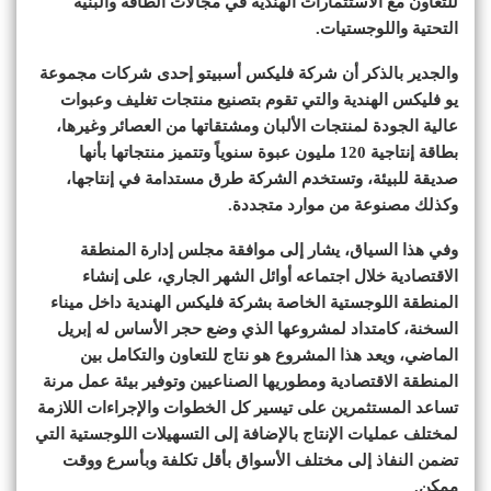
للتعاون مع الاستثمارات الهندية في مجالات الطاقة والبنية
التحتية واللوجستيات.
والجدير بالذكر أن شركة فليكس أسبيتو إحدى شركات مجموعة
يو فليكس الهندية والتي تقوم بتصنيع منتجات تغليف وعبوات
عالية الجودة لمنتجات الألبان ومشتقاتها من العصائر وغيرها،
بطاقة إنتاجية 120 مليون عبوة سنوياً وتتميز منتجاتها بأنها
صديقة للبيئة، وتستخدم الشركة طرق مستدامة في إنتاجها،
وكذلك مصنوعة من موارد متجددة.
وفي هذا السياق، يشار إلى موافقة مجلس إدارة المنطقة
الاقتصادية خلال اجتماعه أوائل الشهر الجاري، على إنشاء
المنطقة اللوجستية الخاصة بشركة فليكس الهندية داخل ميناء
السخنة، كامتداد لمشروعها الذي وضع حجر الأساس له إبريل
الماضي، ويعد هذا المشروع هو نتاج للتعاون والتكامل بين
المنطقة الاقتصادية ومطوريها الصناعيين وتوفير بيئة عمل مرنة
تساعد المستثمرين على تيسير كل الخطوات والإجراءات اللازمة
لمختلف عمليات الإنتاج بالإضافة إلى التسهيلات اللوجستية التي
تضمن النفاذ إلى مختلف الأسواق بأقل تكلفة وبأسرع ووقت
ممكن.