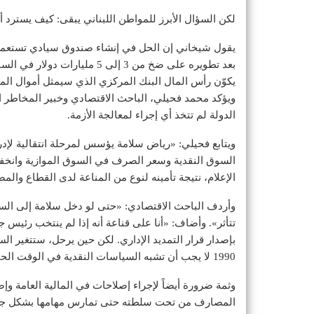
لكن السؤال الأبرز للمواطن اللبناني يبقى: كيف يسترد أ
يقول شيخاني إن الحل في إنشاء صندوق سيادي تستعمل ف
بعد تطويره على ضخ من 3 إلى 5 
يكوّن رأس المال البنك المركزي الذي سيمثل أموال الم
ويؤكد محمد فحيلي، الباحث الاقتصادي وخبير المخاطر المص
الدولة لم تتخذ أي إجراء لمعالجة الأزمة.
ويتابع فحيلي: «رياض سلامة يؤسس لمرحلة انتقالية لإدرا
السوق النقدية وسعر الصرف في السوق الموازية وانخف
الإعلام، نتيجة تأمينه لنوع من المناعة لدى القطاع وال
وأردف الباحث الاقتصادي: «حتى لو دخل سلامة إلى الس
تتأثر». وأضاف: «أنا على قناعة أنه إذا لم ينتخب رئيس
بإصدار قرار التمديد الإداري. لكن حين يرحل، ستتغير ال
1990 لا يجب أن تشبه السياسات النقدية في الوقت الحالي».
وثمة ضرورة أيضاً لإجراء إصلاحات في المالية العامة و
المصارف من تحت سلطته حتى تمارس مهامها بشكل جد