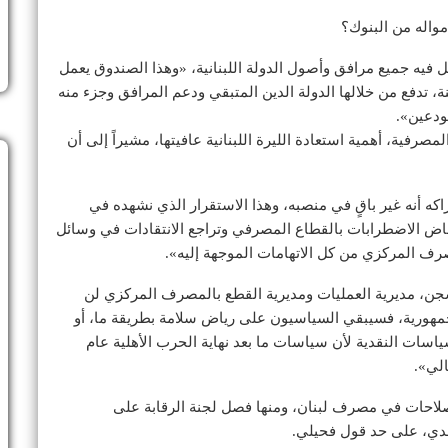
مواله من البنوك؟
يه جميع مرافق وأصول الدولة اللبنانية، «وهذا الصندوق يعمل
مليارات دولار في السنة، تدفع من خلالها الدولة الدين المتبقي ودعم المرافق وجزء منه
ودعين».
رفية، أهمية استعادة الليرة اللبنانية عافيتها، مشيراً إلى أن
كه أنه غير باقٍ في منصبه، وهذا الاستقرار الذي نشهده في
اض الاضطرابات بالقطاع المصرفي وتراجع الانتقادات في وسائل
مصرف المركزي من كل الاتهامات الموجهة إليه».
جن، مديرية العمليات ومديرية القطع بالمصرف المركزي لن
 جمهورية، فسيبقي السياسيون على رياض سلامة بطريقة ما، أو
سياسات النقدية لأن سياسات ما بعد نهاية الحرب الأهلية عام
إصلاحات في مصرف لبنان، ومنها فصل لجنة الرقابة على
ي، على حد قول فحيلي.