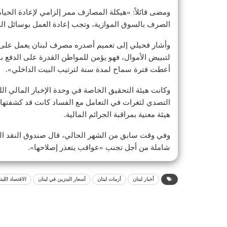
ومضى قائلاً: «هيكلة المصارف ممر إلزامي لإعادة الحيا
الصرف بالسوق الموازية، وتجب إعادة العمل بوسائل الد
وأشار فحيلي إلى تعميم أصدره مصرف لبنان يعمل على تقلي
لتبييض الأموال، فهو يؤمن للمواطن القدرة على الدفع ب
أعطت فترة سماح لمدة سنة لترتيب البيت الداخلي».
وكانت هيئة التحقيق الخاصة في وحدة الإخبار المالي ا
التصدي لثغرات في التعامل مع الفساد كانت قد كشفتها
هيئة معنية بمراقبة الجرائم المالية.
وفي وقت سابق من الشهر الحالي، قال صندوق النقد الد
شاملة من أجل تجنب «عواقب يتعذر إصلاحها».
أخبار لبنان
أزمات لبنان
أسعار البنزين في لبنان
الاقتصاد اللبن