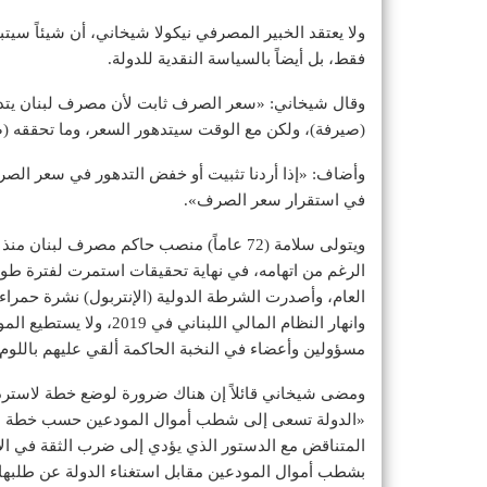
ولا يعتقد الخبير المصرفي نيكولا شيخاني، أن شيئاً سيت
فقط، بل أيضاً بالسياسة النقدية للدولة.
وقال شيخاني: «سعر الصرف ثابت لأن مصرف لبنان يتد
(صيرفة)، ولكن مع الوقت سيتدهور السعر، وما تحققه (صي
وأضاف: «إذا أردنا تثبيت أو خفض التدهور في سعر الصر
في استقرار سعر الصرف».
ويتولى سلامة (72 عاماً) منصب حاكم مصرف 
الرغم من اتهامه، في نهاية تحقيقات استمرت لفترة طويل
العام، وأصدرت الشرطة الدولية (الإنتربول) نشرة حمراء 
وانهار النظام المالي الل
مسؤولين وأعضاء في النخبة الحاكمة ألقي عليهم باللوم ف
ومضى شيخاني قائلاً إن هناك ضرورة لوضع خطة لاسترداد
«الدولة تسعى إلى شطب أموال المودعين حسب خطة التع
المتناقض مع الدستور الذي يؤدي إلى ضرب الثقة في الا
بشطب أموال المودعين مقابل استغناء الدولة عن طلبه