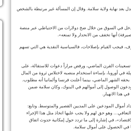
بدل بعد نهاية ولاية سلامة. وقال إن المسألة غير مرتبطة بالشخص
خل في السوق من خلال ضخ دولارات من الاحتياطي عبر منصة
رفة) أنها تخفف من الانحدار ولا تمنعه».
ف، فيجب القيام بإصلاحات، فالسياسية النقدية هي التي تسهم
لبنان منذ تسعينات القرن الماضي، ورفض مراراً دعوات للاستقالة، على
ة في أوروبا، بإساءة استخدام منصبه لاختلاس ثروة من المال
بحقه الشهر الماضي، بينما أعلنت فرنسا وألمانيا أنه مطلوب.
بناني في 2019، ولا يستطيع المودعون الوصول إلى أموالهم في البنوك، وكان سلامة ضمن
ي هذا الانهيار.
 أموال المودعين على المديين القصير والمتوسط. وتابع:
افي… وهو حق لهم ولا يجب عليها اتخاذ مثل هذا الإجراء
قتصاد»، في إشارة إلى ما تردد حول إمكانية حدوث اتفاق
ا في الحصول على أموال سلامة.