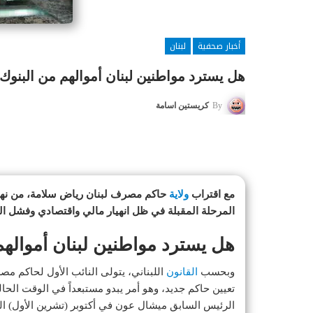
أخبار صحفية
لبنان
هل يسترد مواطنين لبنان أموالهم من البنوك
By
كريستين اسامة
مع اقتراب
ولاية
حاكم مصرف لبنان رياض سلامة، من نهايت
المرحلة المقبلة في ظل انهيار مالي واقتصادي وفشل ال
هل يسترد مواطنين لبنان أمواله
وبحسب
القانون
اللبناني، يتولى النائب الأول لحاكم 
تعيين حاكم جديد، وهو أمر يبدو مستبعداً في الوقت الحا
الرئيس السابق ميشال عون في أكتوبر (تشرين الأول) ا