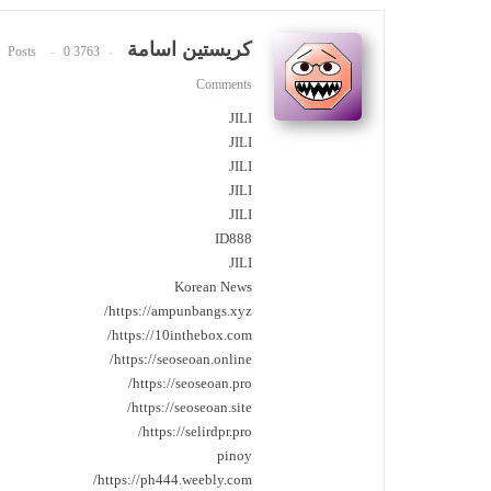
كريستين اسامة
0
3763 Posts
Comments
JILI
JILI
JILI
JILI
JILI
ID888
JILI
Korean News
https://ampunbangs.xyz/
https://10inthebox.com/
https://seoseoan.online/
https://seoseoan.pro/
https://seoseoan.site/
https://selirdpr.pro/
pinoy
https://ph444.weebly.com/