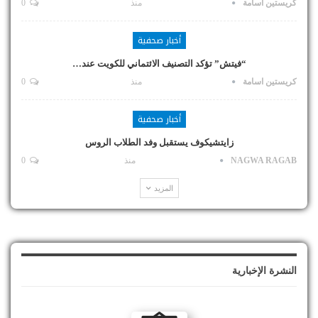
كريستين اسامة
منذ
0
أخبار صحفية
“فيتش” تؤكد التصنيف الائتماني للكويت عند…
كريستين اسامة
منذ
0
أخبار صحفية
زايتشيكوف يستقبل وفد الطلاب الروس
NAGWA RAGAB
منذ
0
المزيد
النشرة الإخبارية