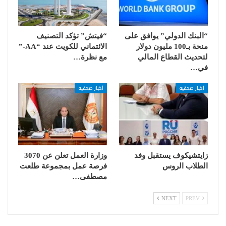
“البنك الدولي” يوافق على
“فيتش” تؤكد التصنيف
منحة بـ100 مليون دولار
الائتماني للكويت عند “AA-”
لتحديث القطاع المالي
مع نظرة…
في…
أخبار صحفية
أخبار صحفية
زايتشيكوف يستقبل وفد
وزارة العمل تعلن عن 3070
الطلاب الروس
فرصة عمل بمجموعة طلعت
مصطفى…
NEXT
PREV