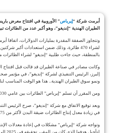
أبرمت شركة “
إيرباص
الطيران الهندية “إنديغو”، وهو أكبر عدد من الطائرات تب
وتتجاوز الصفقة المقدرة بمليارات الدولارات، اتفاقا أبر
لشراء 470 طائرة، وذلك ضمن استعدادات أكبر شر
بالمنطقة، حيث جاءت طلبية “إنديغو” لشراء الطائرات من عائلة “إيه 320 نيو” بعد مفا
إلبرز، الرئيس التنفيذي لشركة “إنديغو”، في مؤتمر صحف
ونمو سوق الطيران الهندية.. هذا هو الوقت المناسب لنا 
ومن المقرر أن تسلم “إيرباص” الطائرات بين عامي 2030 و2035.
وبعد توقيع الاتفاق مع شركة “إنديغو”، صرح الرئيس التن
في زيادة معدل إنتاج الطائرات ضيقة البدن لأكثر من 75 طائرة المقررة شهريا.
وتواجه شركة “إيرباص” مشكلات في إعادة معدلات الإنت