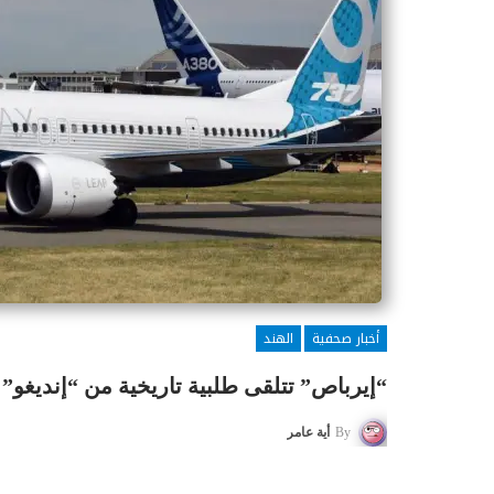
أخبار صحفية
الهند
“إيرباص” تتلقى طلبية تاريخية من “إنديغو” الهندية
By
أية عامر