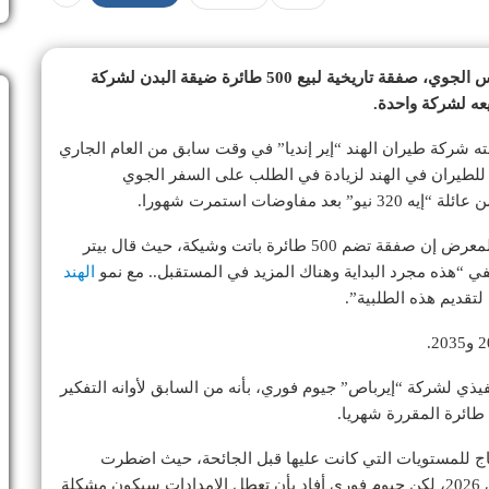
” الأوروبية في افتتاح معرض باريس الجوي، صفقة تاريخية لبيع 500 طائرة ضيقة البدن لشركة
يعه لشركة واحدة.
مته شركة طيران الهند “إير إنديا” في وقت سابق من العام الجاري
كتين للطيران في الهند لزيادة في الطلب على السفر الجوي
وضات استمرت شهورا.
وكانت مصادر في صناعة الطيران قد قالت قبل افتتاح المعرض إن صفقة تضم 500 طائرة باتت وشيكة، حيث قال بيتر
ي “هذه مجرد البداية وهناك المزيد في المستقبل.. مع نمو
الهند
لتقديم هذه الطلبية”.
فيذي لشركة “إيرباص” جيوم فوري، بأنه من السابق لأوانه التفكير
اج للمستويات التي كانت عليها قبل الجائحة، حيث اضطرت
لتأجيل هدفها الذي كان من المقرر تحقيقه في 2025 إلى 2026، لكن جيوم فوري أفاد بأن تعطل الإمدادات سيكون مشكلة