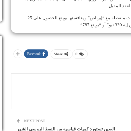
لعقد المقبل.
وذكرت مصادر لوكالة “رويترز” أن “إنديغو” تجري محادثات منفصلة مع “إيرباص” ومنافستها بوينغ للحصول على 25
 787”.
Facebook
Share
0
NEXT POST
الصين تستورد كميات قياسية من النفط الروسي الشهر