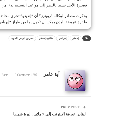
قصيرة الأجل نسبيا بالنظر إلى مواعيد التسليم بدءا من ا
طائرة عريضة البدن يمكن أن تكون إما من طراز “إيرباص إيه 330 نيو” أو “بوينغ
إنديغو
إيرباص
طائرة إنديغو
معرض باريس الجوي
أية عامر
0 Comments
1897 Posts
PREV POST
لبنان.. تعرفة الإنترنت إلى 7 ملايين ليرة شهريا