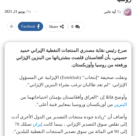
On
يونيو 21, 2023
By
أية عامر
Facebook
Share
0
صرح رئيس نقابة مصدري المنتجات النفطية الإيراني حميد
حسيني، بأن أفغانستان قلصت مشترياتها من البنزين الإيرَاني
ورفعته من روسيا وأوزبكستان.
ونقلت صحيفة “إنتخاب” (Entekhab) الإيرَانية عن المسؤول
الإيرَاني: “لم تعد طالبان ترغب بشراء البنزين الإيرَاني”.
وأوضح قائلا إن “العراق وأفغَانستان يؤمنان احتياجاتهما من
البنزين
من أوزبكستان وروسيا بمعايير فنية أعلى”.
وأضاف أن “زيادة جودة منتجات التصدير من الدول الأخرى أدت
إلى تقلص سوق التصدير الإيرَاني ، بينما كانت
إيران
تمتلك 70
إلى 90 في المائة من سوق تصدير المنتجات النفطية للبلدين”.