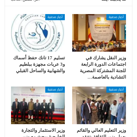
أخبار صحفية
أخبار صحفية
وزير النقل يشارك في
تسليم 17 تانك حفظ أسماك
اجتماعات الدورة الرابعة
و3 عربات مجهزة ببلطيم
للجنة المشتركة المصرية
والشهابية والساحل القبلي
التشادية بالعاصمة…
أخبار صحفية
أخبار صحفية
وزير التعليم العالي والقائم
وزير الاستثمار والتجارة
بعمل وزير الثقافة يتفقد
الخارجية يبحث مع وزير