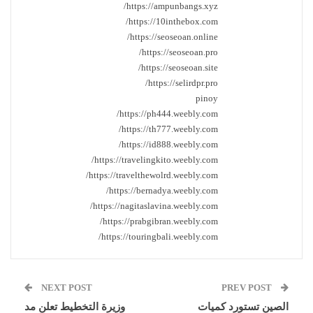
https://ampunbangs.xyz/
https://10inthebox.com/
https://seoseoan.online/
https://seoseoan.pro/
https://seoseoan.site/
https://selirdpr.pro/
pinoy
https://ph444.weebly.com/
https://th777.weebly.com/
https://id888.weebly.com/
https://travelingkito.weebly.com/
https://travelthewolrd.weebly.com/
https://bernadya.weebly.com/
https://nagitaslavina.weebly.com/
https://prabgibran.weebly.com/
https://touringbali.weebly.com/
NEXT POST
PREV POST
الصين تستورد كميات
وزيرة التخطيط تعلن مد