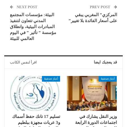
NEXT POST
PREV POST
المركزي” المغربي يبقي
البيئة: مؤسسات المجتمع
على أسعار الفائدة بلا تغيير”
المدني تتعاون لتنفيذ
المبادرات البيئية، وانطلاق
مؤسسة ” تأثير ” في اليوم
العالمي للبيئة
قد يعجبك ايضا
اقرأ لنفس الكاتب
أخبار صحفية
أخبار صحفية
وزير النقل يشارك في
تسليم 17 تانك حفظ أسماك
اجتماعات الدورة الرابعة
و3 عربات مجهزة ببلطيم