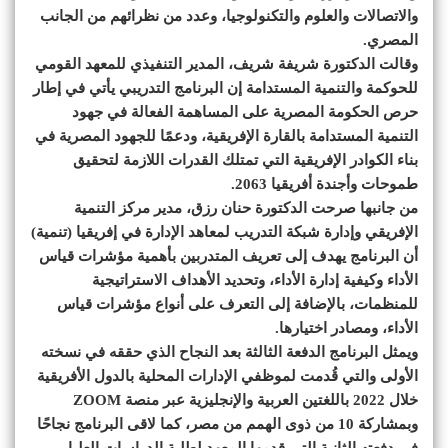
والاتصالات والعلوم والتكنولوجيا، وعدد من نظرائهم من الجانب
المصري.
وقالت الدكتورة شريفة شريف، المدير التنفيذي للمعهد القومي
للحوكمة والتنمية المستدامة إن البرنامج التدريبي يأتي في إطار
حرص الحكومة المصرية على المساهمة الفعالة في جهود
التنمية المستدامة بالقارة الإفريقية، ودعمًا للجهود المصرية في
بناء الكوادر الإفريقية التي تمتلك القدرات اللازمة لتحقيق
طموحات وأجندة أفريقيا 2063.
من جانبها صرحت الدكتورة حنان رزق، مدير مركز التنمية
الإفريقي وإدارة شبكة التدريب لمعاهد الإدارة في إفريقيا (تنمية)
أن البرنامج يهدف إلى تعريف المتدربين بأهمية مؤشرات قياس
الأداء وكيفية إدارة الأداء، وتحديد الأهداف الاستراتيجية
للمنظمات، بالإضافة إلى التعرف على أنواع مؤشرات قياس
الأداء، ومصادر اختيارها.
ويمثل البرنامج الدفعة الثالثة بعد النجاح الذي حققه في نسخته
الأولى والتي قُدمت لموظفي الإدارات المحلية بالدول الأفريقية
خلال 2022 باللغتين العربية والإنجليزية عبر منصة ZOOM
وبمشاركة 10 من ذوى الهمم من مصر، كما لاقى البرنامج نجاحًا
في دفعته الثانية التي قدمها المعهد لطلبة الدراسات العليا