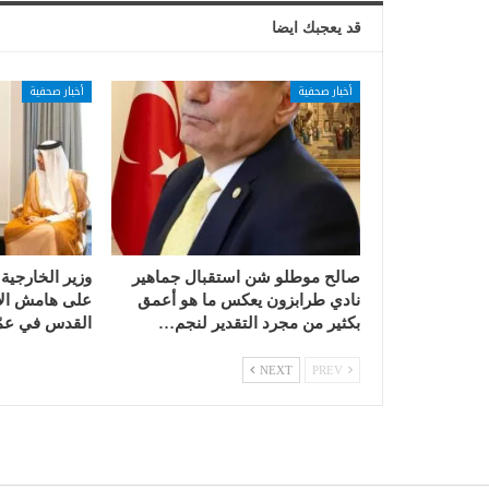
قد يعجبك ايضا
أخبار صحفية
أخبار صحفية
صالح موطلو شن استقبال جماهير
وزير الخارجية
نادي طرابزون يعكس ما هو أعمق
على هامش الا
بكثير من مجرد التقدير لنجم…
القدس في عمّ
NEXT
PREV