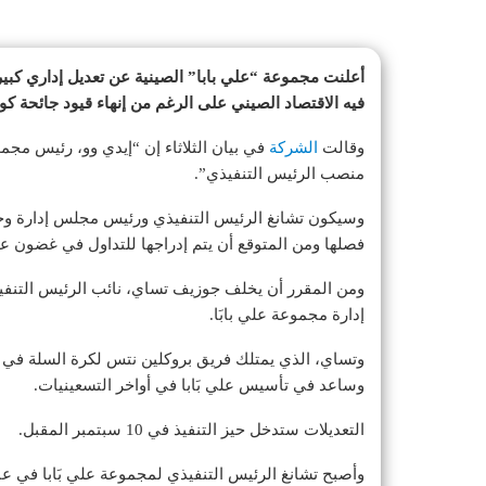
أعلنت مجموعة “علي بابا” الصينية عن تعديل إداري كبير
فيه الاقتصاد الصيني على الرغم من إنهاء قيود جائحة ك
وقالت
الشركة
في بيان الثلاثاء إن “إيدي وو، رئيس مجموع
منصب الرئيس التنفيذي”.
وسيكون تشانغ الرئيس التنفيذي ورئيس مجلس إدارة وحدة
فصلها ومن المتوقع أن يتم إدراجها للتداول في غضون عا
ومن المقرر أن يخلف جوزيف تساي، نائب الرئيس التنف
إدارة مجموعة علي بابَا.
وتساي، الذي يمتلك فريق بروكلين نتس لكرة السلة في 
وساعد في تأسيس علي بَابا في أواخر التسعينيات.
التعديلات ستدخل حيز التنفيذ في 10 سبتمبر المقبل.