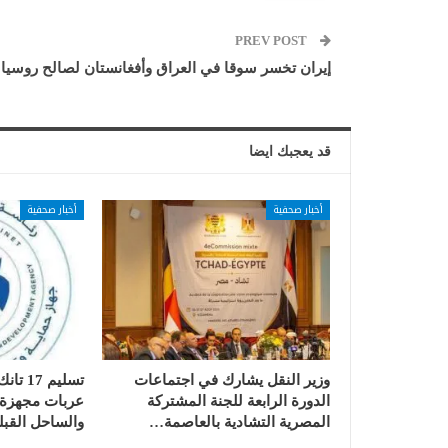
PREV POST
إيران تخسر سوقا في العراق وأفغانستان لصالح روسيا
قد يعجبك ايضا
أخبار صحفية
أخبار صحفية
وزير النقل يشارك في اجتماعات
الدورة الرابعة للجنة المشتركة
عربات مجهزة ب
المصرية التشادية بالعاصمة…
والساحل القبل