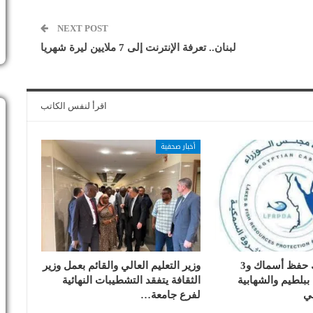
NEXT POST
لبنان.. تعرفة الإنترنت إلى 7 ملايين ليرة شهريا
اقرأ لنفس الكاتب
أخبار صحفية
تسليم 17 تانك حفظ أسماك و3
وزير التعليم العالي والقائم بعمل وزير
بلطيم والشهابية
الثقافة يتفقد التشطيبات النهائية
ي
لفرع جامعة…