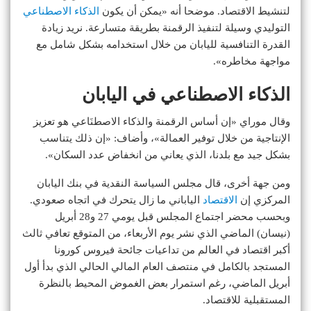
لتنشيط الاقتصاد. موضحا أنه «يمكن أن يكون
الذكاء الاصطناعي
التوليدي وسيلة لتنفيذ الرقمنة بطريقة متسارعة. نريد زيادة
القدرة التنافسية لليابان من خلال استخدامه بشكل شامل مع
مواجهة مخاطره».
الذكاء الاصطناعي في اليابان
وقال موراي «إن أساس الرقمنة والذكاء الاصطنَاعي هو تعزيز
الإنتاجية من خلال توفير العمالة»، وأضاف: «إن ذلك يتناسب
بشكل جيد مع بلدنا، الذي يعاني من انخفاض عدد السكان».
ومن جهة أخرى، قال مجلس السياسة النقدية في بنك اليابان
المركزي إن
الاقتصاد
الياباني ما زال يتحرك في اتجاه صعودي.
وبحسب محضر اجتماع المجلس قبل يومي 27 و28 أبريل
(نيسان) الماضي الذي نشر يوم الأربعاء، من المتوقع تعافي ثالث
أكبر اقتصاد في العالم من تداعيات جائحة فيروس كورونا
المستجد بالكامل في منتصف العام المالي الحالي الذي بدأ أول
أبريل الماضي، رغم استمرار بعض الغموض المحيط بالنظرة
المستقبلية للاقتصاد.