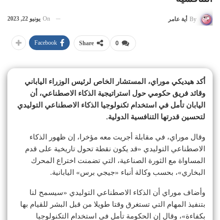
On
يونيو 22, 2023
By
أية عامر
Facebook
Share
0
أكد هيديكي موراي، المستشار الخاص لرئيس الوزراء الياباني
وقائد فريق حكومي حول استراتيجية الذكاء الاصطناعي، أن
اليابان تأمل في استخدام تكنولوجيا الذكاء الاصطناعي التوليدي
لتحسين قدرتها التنافسية الدولية.
وقال موراي، في مقابلة أجريت معه مؤخرا، إن ظهور الذكاء
الاصطناعي التوليدي «قد يكون نقطة تحول تاريخية على قدم
المساواة مع الثورة الصناعية، التي تضمنت اختراع المحرك
البخاري»، بحسب وكالة أنباء «جيجي برس» اليابانية.
وأضاف موراي أن الذكاء الاصطناعي التوليدي «سيسمح لنا
بتنفيذ المهام التي تستغرق وقتا طويلا من قبل البشر للقيام بها
بكفاءة»، وقال إن الحكومة تأمل في استخدام التكنولوجيا