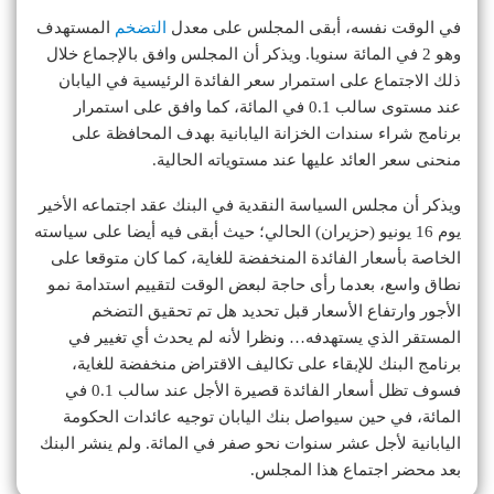
في الوقت نفسه، أبقى المجلس على معدل
التضخم
المستهدف
وهو 2 في المائة سنويا. ويذكر أن المجلس وافق بالإجماع خلال
ذلك الاجتماع على استمرار سعر الفائدة الرئيسية في اليابان
عند مستوى سالب 0.1 في المائة، كما وافق على استمرار
برنامج شراء سندات الخزانة اليابانية بهدف المحافظة على
منحنى سعر العائد عليها عند مستوياته الحالية.
ويذكر أن مجلس السياسة النقدية في البنك عقد اجتماعه الأخير
يوم 16 يونيو (حزيران) الحالي؛ حيث أبقى فيه أيضا على سياسته
الخاصة بأسعار الفائدة المنخفضة للغاية، كما كان متوقعا على
نطاق واسع، بعدما رأى حاجة لبعض الوقت لتقييم استدامة نمو
الأجور وارتفاع الأسعار قبل تحديد هل تم تحقيق التضخم
المستقر الذي يستهدفه… ونظرا لأنه لم يحدث أي تغيير في
برنامج البنك للإبقاء على تكاليف الاقتراض منخفضة للغاية،
فسوف تظل أسعار الفائدة قصيرة الأجل عند سالب 0.1 في
المائة، في حين سيواصل بنك اليابان توجيه عائدات الحكومة
اليابانية لأجل عشر سنوات نحو صفر في المائة. ولم ينشر البنك
بعد محضر اجتماع هذا المجلس.