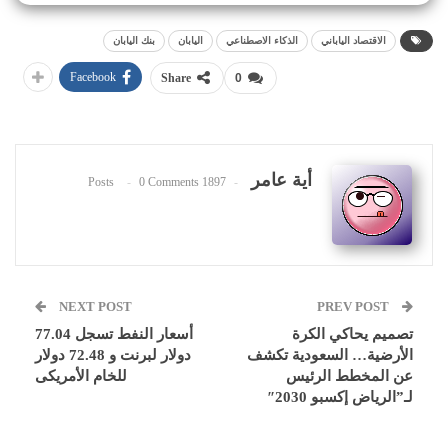
الاقتصاد الياباني
الذكاء الاصطناعي
اليابان
بنك اليابان
Facebook
Share
0
أية عامر
0 Comments
1897 Posts
NEXT POST
PREV POST
تصميم يحاكي الكرة
أسعار النفط تسجل 77.04
الأرضية… السعودية تكشف
دولار لبرنت و 72.48 دولار
عن المخطط الرئيس
للخام الأمريكى
لـ”الرياض إكسبو 2030″