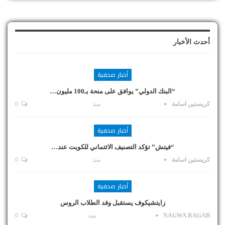
أحدث الأخبار
أخبار صحفية
“البنك الدولي” يوافق على منحة بـ100 مليون…
كريستين اسامة
منذ
0
أخبار صحفية
“فيتش” تؤكد التصنيف الائتماني للكويت عند…
كريستين اسامة
منذ
0
أخبار صحفية
زايتشيكوف يستقبل وفد الطلاب الروس
NAGWA RAGAB
منذ
0