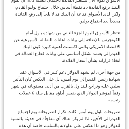
الأسواق تقوم الآن بتسعير الفائدة باحتمال بنسبة 72% أن يقوم
البنك برفع الفائدة 25 نقطة أساس خلال اجتماع يوليو القادم،
ولكن لدى الأسواق قناعة أن البنك قد لا يلجأ إلى رفع الفائدة
مجدداً بعد اجتماع يوليو.
تنتظر الأسواق اليوم الجزء الثاني من شهادة باول أمام
الكونجرس بالإضافة إلى بيانات اعانات البطالة الأسبوعية عن
الاقتصاد الأمريكي والتي اكتسبت أهمية كبيرة كون البنك
الفيدرالي يعتمد بشكل أساسي على بيانات قطاع العمالة في
اتخاذ قراراته بشأن أسعار الفائدة.
من جهة أخرى لم يشهد الدولار دعم كبير في الأسواق عقد
شهادة رئيس الفيدرالي يوم أمس، بل على العكس كان التأثير
سلبي عليه وتراجع ليتداول بالقرب من أدنى مستوياته في شهر
وفقاً لمؤشر الدولار الذي يقيس أداؤه مقابل سلة 6 عملات
رئيسية.
تصريحات باول يوم أمس كانت تكرار لتصريحاته يوم اجتماع
الفيدرالي الأخير، لذا لم يكن هناك أي مفاجأة في حديثه بالنسبة
للدولار وهو ما انعكس على تداولاته بالسلب، خاصة أن هذه