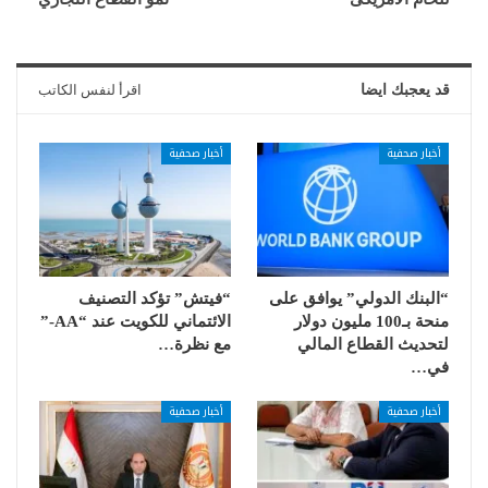
قد يعجبك ايضا
اقرأ لنفس الكاتب
أخبار صحفية
أخبار صحفية
“البنك الدولي” يوافق على
“فيتش” تؤكد التصنيف
منحة بـ100 مليون دولار
الائتماني للكويت عند “AA-”
لتحديث القطاع المالي
مع نظرة…
في…
أخبار صحفية
أخبار صحفية